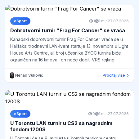
eSport
1
1 min
27.07.2026
Dobrotvorni turnir "Frag For Cancer" se vraća
Kanadski dobrotvorni turnir Frag For Cancer vraća se u
Halifaks: trodnevni LAN-ivent startuje 13. novembra u Light
House Arts Centre, ali broj učesnika BYOC turnira biće
ograničen na 16 timova i on neće dobiti VRS rejting
Nenad Vuković
Pročitaj više
eSport
0
1 min
27.07.2026
U Torontu LAN turnir u CS2 sa nagradnim
fondom 1200$
U Torontu će se 9. avgusta u kompjuterskom centru