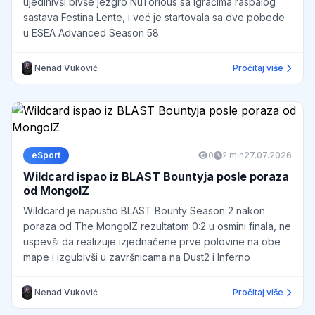
ujedinivši bivše jezgro NuTorious sa igračima raspalog
sastava Festina Lente, i već je startovala sa dve pobede
u ESEA Advanced Season 58
Nenad Vuković
Pročitaj više
eSport
0
2 min
27.07.2026
Wildcard ispao iz BLAST Bountyja posle poraza
od MongolZ
Wildcard je napustio BLAST Bounty Season 2 nakon
poraza od The MongolZ rezultatom 0:2 u osmini finala, ne
uspevši da realizuje izjednačene prve polovine na obe
mape i izgubivši u završnicama na Dust2 i Inferno
Nenad Vuković
Pročitaj više