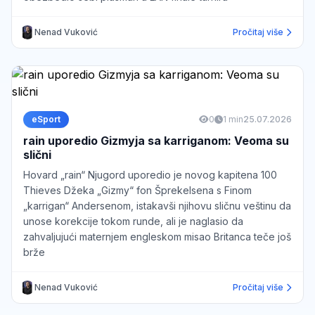
Nenad Vuković
Pročitaj više
eSport
0
1 min
25.07.2026
rain uporedio Gizmyja sa karriganom: Veoma su
slični
Hovard „rain“ Njugord uporedio je novog kapitena 100
Thieves Džeka „Gizmy“ fon Šprekelsena s Finom
„karrigan“ Andersenom, istakavši njihovu sličnu veštinu da
unose korekcije tokom runde, ali je naglasio da
zahvaljujući maternjem engleskom misao Britanca teče još
brže
Nenad Vuković
Pročitaj više