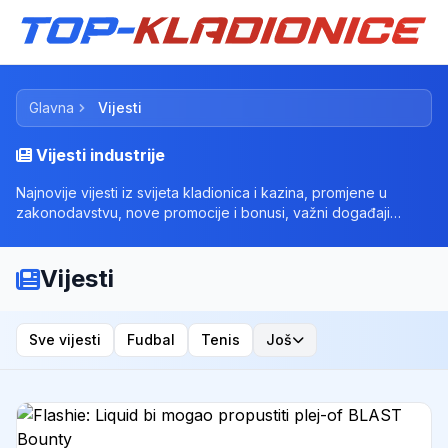
Glavna
Vijesti
Vijesti industrije
Najnovije vijesti iz svijeta kladionica i kazina, promjene u
zakonodavstvu, nove promocije i bonusi, važni događaji
svijeta klađenja.
Vijesti
Sve vijesti
Fudbal
Tenis
Još