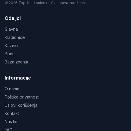
© 2026 Top-Kladionice.rs. Sva prava zadržana.
Odeljci
Glavna
Kladionice
Kazino
Bonusi
Baza znanja
Informacije
O nama
Politika privatnosti
Uslovi korišćenja
Kontakt
Nas tim
FAQ