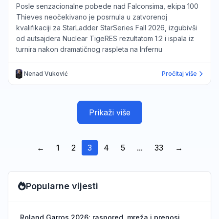
Posle senzacionalne pobede nad Falconsima, ekipa 100
Thieves neočekivano je posrnula u zatvorenoj
kvalifikaciji za StarLadder StarSeries Fall 2026, izgubivši
od autsajdera Nuclear TigeRES rezultatom 1:2 i ispala iz
turnira nakon dramatičnog raspleta na Infernu
Nenad Vuković
Pročitaj više
Prikaži više
←
1
2
3
4
5
...
33
→
Popularne vijesti
Roland Garros 2026: raspored, mreža i prenosi