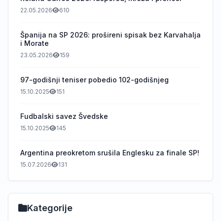
22.05.2026
610
Španija na SP 2026: prošireni spisak bez Karvahalja
i Morate
23.05.2026
159
97-godišnji teniser pobedio 102-godišnjeg
15.10.2025
151
Fudbalski savez Švedske
15.10.2025
145
Argentina preokretom srušila Englesku za finale SP!
15.07.2026
131
Kategorije