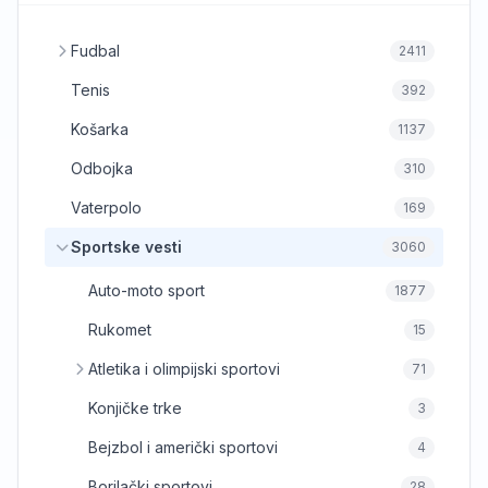
Fudbal
2411
Tenis
392
Košarka
1137
Odbojka
310
Vaterpolo
169
Sportske vesti
3060
Auto-moto sport
1877
Rukomet
15
Atletika i olimpijski sportovi
71
Konjičke trke
3
Bejzbol i američki sportovi
4
Borilački sportovi
28