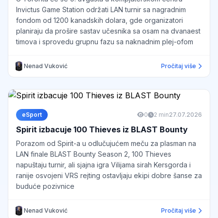
Invictus Game Station održati LAN turnir sa nagradnim
fondom od 1200 kanadskih dolara, gde organizatori
planiraju da prošire sastav učesnika sa osam na dvanaest
timova i sprovedu grupnu fazu sa naknadnim plej-ofom
Nenad Vuković
Pročitaj više
eSport
0
2 min
27.07.2026
Spirit izbacuje 100 Thieves iz BLAST Bounty
Porazom od Spirit-a u odlučujućem meču za plasman na
LAN finale BLAST Bounty Season 2, 100 Thieves
napuštaju turnir, ali sjajna igra Vilijama sirah Kersgorda i
ranije osvojeni VRS rejting ostavljaju ekipi dobre šanse za
buduće pozivnice
Nenad Vuković
Pročitaj više