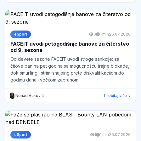
eSport
0
1 min
26.07.2026
FACEIT uvodi petogodišnje banove za čiterstvo
od 9. sezone
Od devete sezone FACEIT uvodi stroge sankcije: za
čitove ban na pet godina sa mogućnošću trajne blokade,
dok smurfing i strim-snajping prete diskvalifikacijom do
godinu dana i večitom zabranom
Nenad Vuković
Pročitaj više
eSport
1
1 min
26.07.2026