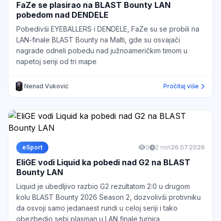
FaZe se plasirao na BLAST Bounty LAN
pobedom nad DENDELE
Pobedivši EYEBALLERS i DENDELE, FaZe su se probili na
LAN-finale BLAST Bounty na Malti, gde su osvajači
nagrade odneli pobedu nad južnoameričkim timom u
napetoj seriji od tri mape
Nenad Vuković
Pročitaj više
eSport
0
2 min
26.07.2026
EliGE vodi Liquid ka pobedi nad G2 na BLAST
Bounty LAN
Liquid je ubedljivo razbio G2 rezultatom 2:0 u drugom
kolu BLAST Bounty 2026 Season 2, dozvolivši protivniku
da osvoji samo jedanaest rundi u celoj seriji i tako
obezbedio sebi plasman u LAN finale turnira