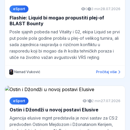
eSport
0
3 min
28.07.2026
Flashie: Liquid bi mogao propustiti plej-of
BLAST Bounty
Posle sjajnih pobeda nad Vitality i G2, ekipa Liquid se prvi
put posle pola godine probila u plej-of velikog turnira, ali
sada zajednica raspravlja o rizičnom konfliktu u
rasporedu koji bi mogao da ih košta tehničkih poraza i
utiče na životno važan avgustovski VRS rejting
Nenad Vuković
Pročitaj više
eSport
1
2 min
27.07.2026
Ostin i Džondži u novoj postavi Elusive
Agencija elusive mgmt predstavila je novi sastav za CS:2
predvođen Ostinom Mejdozom i Džonatanom Kerijem,