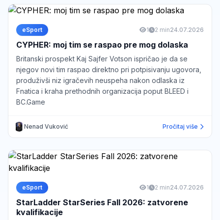
eSport
1
2 min
24.07.2026
CYPHER: moj tim se raspao pre mog dolaska
Britanski prospekt Kaj Sajfer Votson ispričao je da se
njegov novi tim raspao direktno pri potpisivanju ugovora,
produživši niz igračevih neuspeha nakon odlaska iz
Fnatica i kraha prethodnih organizacija poput BLEED i
BC.Game
Nenad Vuković
Pročitaj više
eSport
1
2 min
24.07.2026
StarLadder StarSeries Fall 2026: zatvorene
kvalifikacije