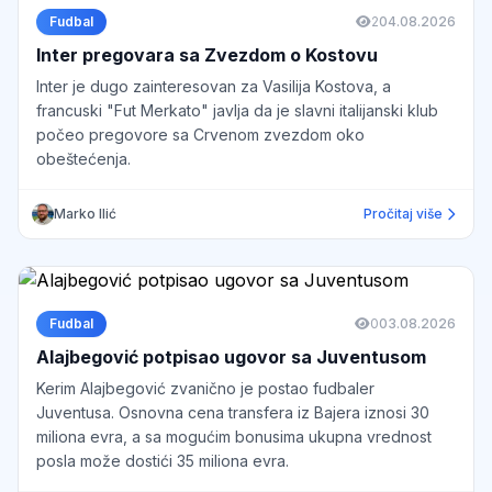
Fudbal
2
04.08.2026
Inter pregovara sa Zvezdom o Kostovu
Inter je dugo zainteresovan za Vasilija Kostova, a
francuski "Fut Merkato" javlja da je slavni italijanski klub
počeo pregovore sa Crvenom zvezdom oko
obeštećenja.
Marko Ilić
Pročitaj više
Fudbal
0
03.08.2026
Alajbegović potpisao ugovor sa Juventusom
Kerim Alajbegović zvanično je postao fudbaler
Juventusa. Osnovna cena transfera iz Bajera iznosi 30
miliona evra, a sa mogućim bonusima ukupna vrednost
posla može dostići 35 miliona evra.