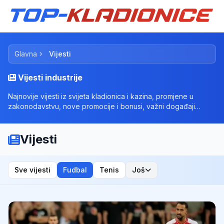
Glavna
Vijesti
Vijesti industrije
Najnovije vijesti iz svijeta kladionica i kazina, promjene u
zakonodavstvu, nove promocije i bonusi, važni događaji
svijeta klađenja.
Vijesti
Sve vijesti
Fudbal
Tenis
Još