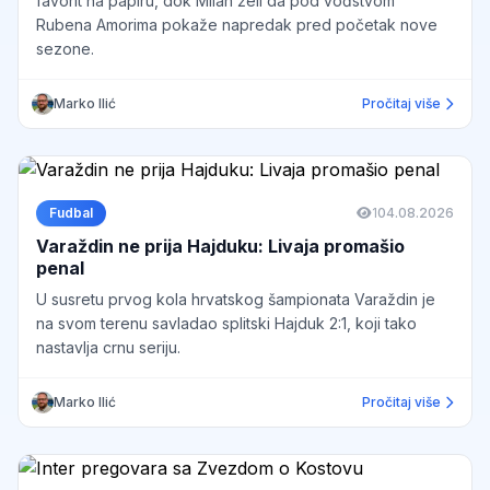
favorit na papiru, dok Milan želi da pod vođstvom
Rubena Amorima pokaže napredak pred početak nove
sezone.
Marko Ilić
Pročitaj više
Fudbal
1
04.08.2026
Varaždin ne prija Hajduku: Livaja promašio
penal
U susretu prvog kola hrvatskog šampionata Varaždin je
na svom terenu savladao splitski Hajduk 2:1, koji tako
nastavlja crnu seriju.
Marko Ilić
Pročitaj više