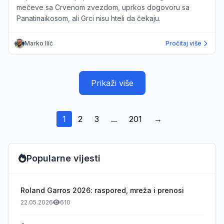
mečeve sa Crvenom zvezdom, uprkos dogovoru sa
Panatinaikosom, ali Grci nisu hteli da čekaju.
Marko Ilić
Pročitaj više
Prikaži više
1
2
3
...
201
→
Popularne vijesti
Roland Garros 2026: raspored, mreža i prenosi
22.05.2026
610