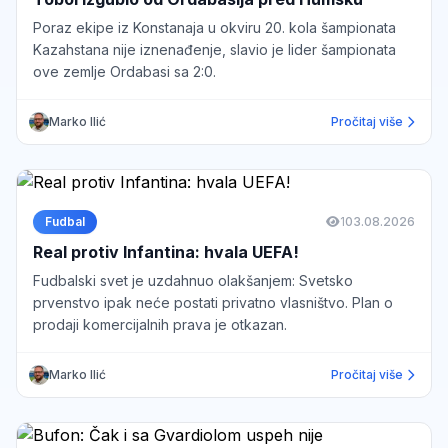
Poraz ekipe iz Konstanaja u okviru 20. kola šampionata
Kazahstana nije iznenađenje, slavio je lider šampionata
ove zemlje Ordabasi sa 2:0.
Marko Ilić
Pročitaj više
Fudbal
1
03.08.2026
Real protiv Infantina: hvala UEFA!
Fudbalski svet je uzdahnuo olakšanjem: Svetsko
prvenstvo ipak neće postati privatno vlasništvo. Plan o
prodaji komercijalnih prava je otkazan.
Marko Ilić
Pročitaj više