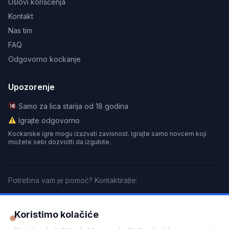
Uslovi korišćenja
Kontakt
Nas tim
FAQ
Odgovorno kockanje
Upozorenje
Samo za lica starija od 18 godina
Igrajte odgovorno
Kockarske igre mogu izazvati zavisnost. Igrajte samo novcem koji
možete sebi dozvoliti da izgubite.
Potrebna vam je pomoć? Kontaktirajte:
GamCare
BeGambleAware
Gamblers Anonymous
Koristimo kolačiće