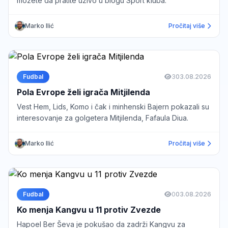
možete da pratite uživo u blogu Sport kluba.
Marko Ilić
Pročitaj više
Fudbal
3
03.08.2026
Pola Evrope želi igrača Mitjilenda
Vest Hem, Lids, Komo i čak i minhenski Bajern pokazali su
interesovanje za golgetera Mitjilenda, Fafaula Diua.
Marko Ilić
Pročitaj više
Fudbal
0
03.08.2026
Ko menja Kangvu u 11 protiv Zvezde
Hapoel Ber Ševa je pokušao da zadrži Kangvu za