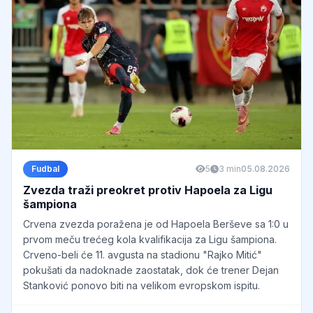
Fudbal
5
3 min
05.08.2026
Zvezda traži preokret protiv Hapoela za Ligu
šampiona
Crvena zvezda poražena je od Hapoela Berševe sa 1:0 u
prvom meču trećeg kola kvalifikacija za Ligu šampiona.
Crveno-beli će 11. avgusta na stadionu "Rajko Mitić"
pokušati da nadoknade zaostatak, dok će trener Dejan
Stanković ponovo biti na velikom evropskom ispitu.