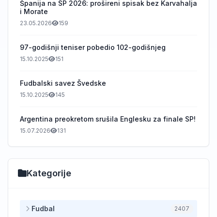
Španija na SP 2026: prošireni spisak bez Karvahalja
i Morate
23.05.2026
159
97-godišnji teniser pobedio 102-godišnjeg
15.10.2025
151
Fudbalski savez Švedske
15.10.2025
145
Argentina preokretom srušila Englesku za finale SP!
15.07.2026
131
Kategorije
Fudbal
2407