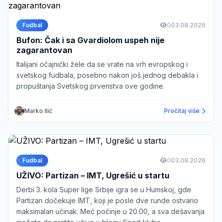
Fudbal
0
03.08.2026
Bufon: Čak i sa Gvardiolom uspeh nije
zagarantovan
Italijani očajnički žele da se vrate na vrh evropskog i
svetskog fudbala, posebno nakon još jednog debakla i
propuštanja Svetskog prvenstva ove godine.
Marko Ilić
Pročitaj više
Fudbal
0
03.08.2026
UŽIVO: Partizan – IMT, Ugrešić u startu
Derbi 3. kola Super lige Srbije igra se u Humskoj, gde
Partizan dočekuje IMT, koji je posle dve runde ostvario
maksimalan učinak. Meč počinje u 20.00, a sva dešavanja