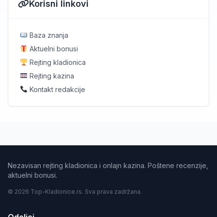
Korisni linkovi
Baza znanja
Aktuelni bonusi
Rejting kladionica
Rejting kazina
Kontakt redakcije
Nezavisan rejting kladionica i onlajn kazina. Poštene recenzije,
aktuelni bonusi.
© 2026 Top-Kladionice.rs. Sva prava zadržana.