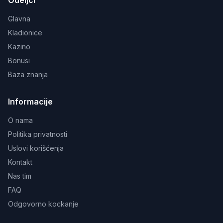
Odeljci
Glavna
Kladionice
Kazino
Bonusi
Baza znanja
Informacije
O nama
Politika privatnosti
Uslovi korišćenja
Kontakt
Nas tim
FAQ
Odgovorno kockanje