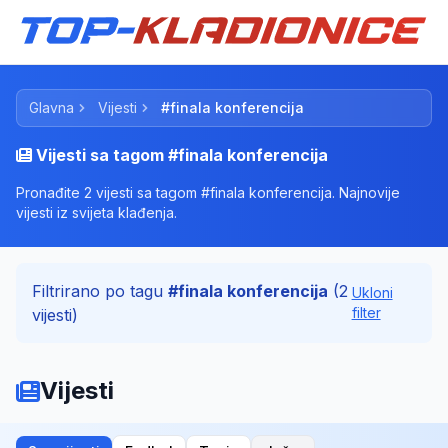
Glavna
Vijesti
#finala konferencija
Vijesti sa tagom #finala konferencija
Pronađite 2 vijesti sa tagom #finala konferencija. Najnovije
vijesti iz svijeta klađenja.
Filtrirano po tagu
#finala konferencija
(2
Ukloni
filter
vijesti)
Vijesti