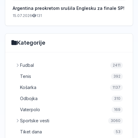
Argentina preokretom srušila Englesku za finale SP!
15.07.2026
131
Kategorije
Fudbal
2411
Tenis
392
Košarka
1137
Odbojka
310
Vaterpolo
169
Sportske vesti
3060
Tiket dana
53