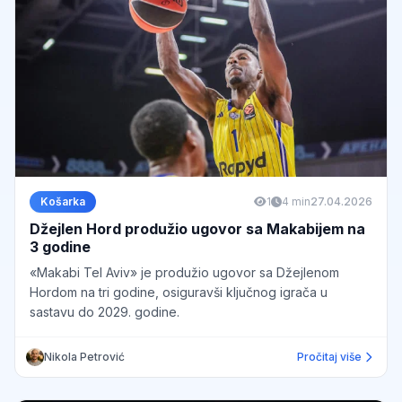
Košarka
1
4 min
27.04.2026
Džejlen Hord produžio ugovor sa Makabijem na
3 godine
«Makabi Tel Aviv» je produžio ugovor sa Džejlenom
Hordom na tri godine, osiguravši ključnog igrača u
sastavu do 2029. godine.
Nikola Petrović
Pročitaj više