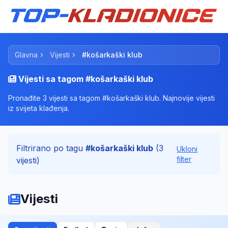
Glavna
Vijesti
#košarkaški klub
Vijesti sa tagom #košarkaški klub
Pronađite 3 vijesti sa tagom #košarkaški klub. Najnovije vijesti
iz svijeta klađenja.
Filtrirano po tagu
#košarkaški klub
(3
Ukloni
filter
vijesti)
Vijesti