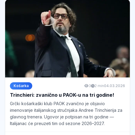
Košarka
3
2 min
04.03.2026
Trinchieri: zvanično u PAOK-u na tri godine!
Grčki košarkaški klub PAOK zvanično je objavio
imenovanje italijanskog stručnjaka Andree Trinchierija za
glavnog trenera. Ugovor je potpisan na tri godine —
Italijanac će preuzeti tim od sezone 2026–2027.