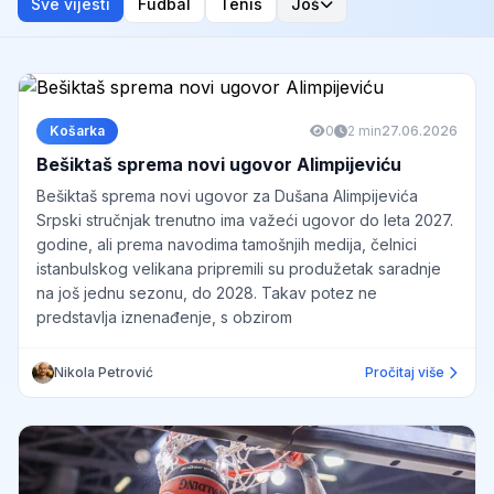
Sve vijesti
Fudbal
Tenis
Još
Košarka
0
2 min
27.06.2026
Bešiktaš sprema novi ugovor Alimpijeviću
Bešiktaš sprema novi ugovor za Dušana Alimpijevića
Srpski stručnjak trenutno ima važeći ugovor do leta 2027.
godine, ali prema navodima tamošnjih medija, čelnici
istanbulskog velikana pripremili su produžetak saradnje
na još jednu sezonu, do 2028. Takav potez ne
predstavlja iznenađenje, s obzirom
Nikola Petrović
Pročitaj više