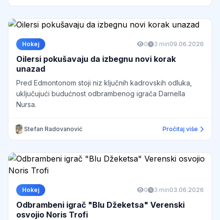
Hokej
0
3 min
09.06.2026
Oilersi pokušavaju da izbegnu novi korak
unazad
Pred Edmontonom stoji niz ključnih kadrovskih odluka,
uključujući budućnost odbrambenog igrača Darnella
Nursa.
Stefan Radovanović
Pročitaj više
Hokej
0
3 min
03.06.2026
Odbrambeni igrač "Blu Džeketsa" Verenski
osvojio Noris Trofi