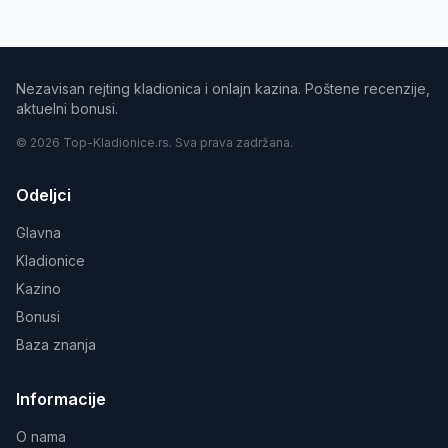
Nezavisan rejting kladionica i onlajn kazina. Poštene recenzije,
aktuelni bonusi.
© 2026 Top-Kladionice.rs. Sva prava zadržana.
Odeljci
Glavna
Kladionice
Kazino
Bonusi
Baza znanja
Informacije
O nama