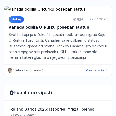
Hokej
1
4 min
29.04.2026
Kanada odbila O'Rurku poseban status
Svet hokeja je u šoku: 15-godišnji odbrambeni igrač Kejd
O'Rurk iz Toronto Jr. Canadiensa je odbijen u statusu
izuzetnog igrača od strane Hockey Canade, što dovodi u
pitanje njegov rani prelazak u OHL, uprkos tome što
nema nikakvih glasina o njegovom ponašanju.
Stefan Radovanović
Pročitaj više
Popularne vijesti
Roland Garros 2026: raspored, mreža i prenosi
22.05.2026
610