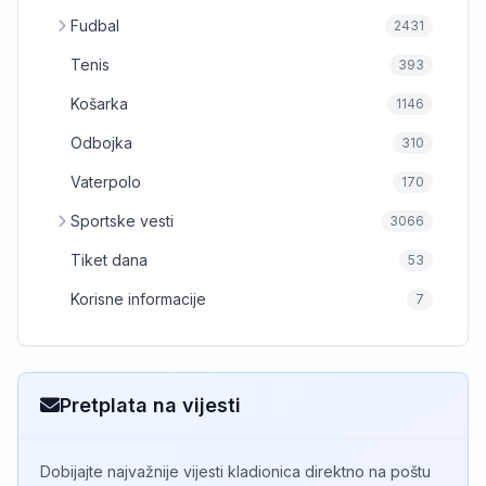
Fudbal
2431
Tenis
393
Košarka
1146
Odbojka
310
Vaterpolo
170
Sportske vesti
3066
Tiket dana
53
Korisne informacije
7
Pretplata na vijesti
Dobijajte najvažnije vijesti kladionica direktno na poštu