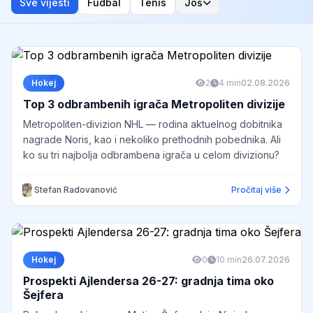
Sve vijesti
Fudbal
Tenis
Još
Hokej
2
4 min
02.08.2026
Top 3 odbrambenih igrača Metropoliten divizije
Metropoliten-divizion NHL — rodina aktuelnog dobitnika
nagrade Noris, kao i nekoliko prethodnih pobednika. Ali
ko su tri najbolja odbrambena igrača u celom divizionu?
Stefan Radovanović
Pročitaj više
Hokej
0
10 min
26.07.2026
Prospekti Ajlendersa 26-27: gradnja tima oko
Šejfera