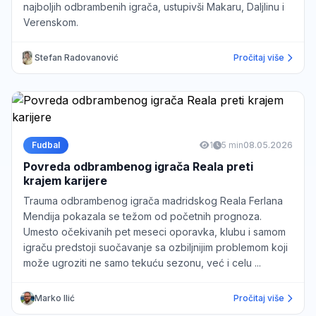
najboljih odbrambenih igrača, ustupivši Makaru, Daljlinu i
Verenskom.
Stefan Radovanović
Pročitaj više
Fudbal
1
5 min
08.05.2026
Povreda odbrambenog igrača Reala preti
krajem karijere
Trauma odbrambenog igrača madridskog Reala Ferlana
Mendija pokazala se težom od početnih prognoza.
Umesto očekivanih pet meseci oporavka, klubu i samom
igraču predstoji suočavanje sa ozbiljnijim problemom koji
može ugroziti ne samo tekuću sezonu, već i celu ...
Marko Ilić
Pročitaj više