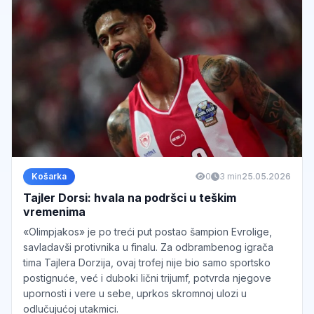
Košarka
0
3 min
25.05.2026
Tajler Dorsi: hvala na podršci u teškim
vremenima
«Olimpjakos» je po treći put postao šampion Evrolige,
savladavši protivnika u finalu. Za odbrambenog igrača
tima Tajlera Dorzija, ovaj trofej nije bio samo sportsko
postignuće, već i duboki lični trijumf, potvrda njegove
upornosti i vere u sebe, uprkos skromnoj ulozi u
odlučujućoj utakmici.