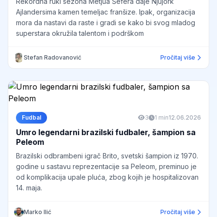
Rekordna ruki sezona Metjua Šefera daje Njujork
Ajlandersima kamen temeljac franšize. Ipak, organizacija
mora da nastavi da raste i gradi se kako bi svog mladog
superstara okružila talentom i podrškom
Stefan Radovanović
Pročitaj više
Fudbal
3
1 min
12.06.2026
Umro legendarni brazilski fudbaler, šampion sa
Peleom
Brazilski odbrambeni igrač Brito, svetski šampion iz 1970.
godine u sastavu reprezentacije sa Peleom, preminuo je
od komplikacija upale pluća, zbog kojih je hospitalizovan
14. maja.
Marko Ilić
Pročitaj više