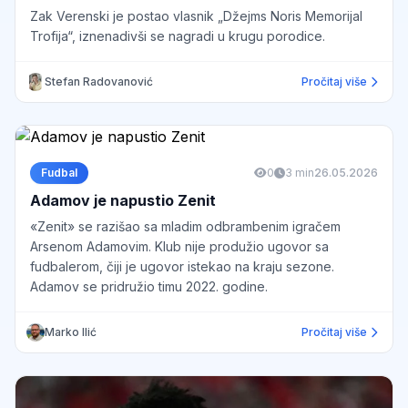
Zak Verenski je postao vlasnik „Džejms Noris Memorijal
Trofija“, iznenadivši se nagradi u krugu porodice.
Stefan Radovanović
Pročitaj više
Fudbal
0
3 min
26.05.2026
Adamov je napustio Zenit
«Zenit» se razišao sa mladim odbrambenim igračem
Arsenom Adamovim. Klub nije produžio ugovor sa
fudbalerom, čiji je ugovor istekao na kraju sezone.
Adamov se pridružio timu 2022. godine.
Marko Ilić
Pročitaj više