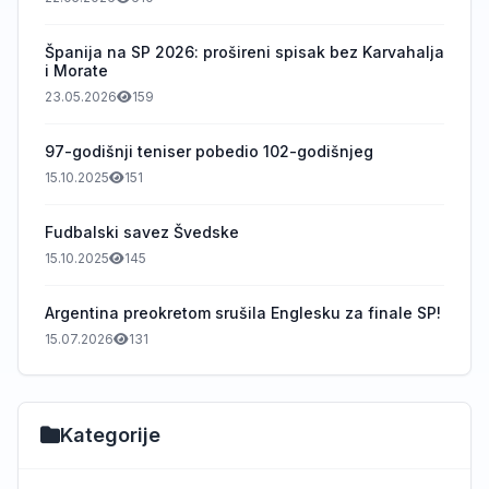
Španija na SP 2026: prošireni spisak bez Karvahalja
i Morate
23.05.2026
159
97-godišnji teniser pobedio 102-godišnjeg
15.10.2025
151
Fudbalski savez Švedske
15.10.2025
145
Argentina preokretom srušila Englesku za finale SP!
15.07.2026
131
Kategorije