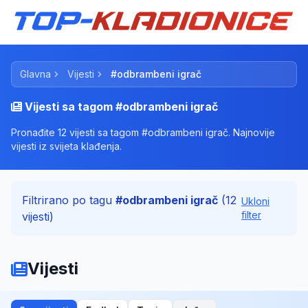
Glavna
Vijesti
#odbrambeni igrač
Vijesti sa tagom #odbrambeni igrač
Pronađite 12 vijesti sa tagom #odbrambeni igrač. Najnovije
vijesti iz svijeta klađenja.
Filtrirano po tagu
#odbrambeni igrač
(12
Ukloni
filter
vijesti)
Vijesti