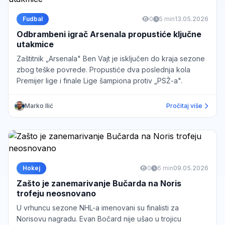
Fudbal
0
5 min
13.05.2026
Odbrambeni igrač Arsenala propustiće ključne
utakmice
Zaštitnik „Arsenala" Ben Vajt je isključen do kraja sezone
zbog teške povrede. Propustiće dva poslednja kola
Premijer lige i finale Lige šampiona protiv „PSŽ-a".
Marko Ilić
Pročitaj više
Hokej
0
6 min
09.05.2026
Zašto je zanemarivanje Bučarda na Noris
trofeju neosnovano
U vrhuncu sezone NHL-a imenovani su finalisti za
Norisovu nagradu. Evan Bočard nije ušao u trojicu