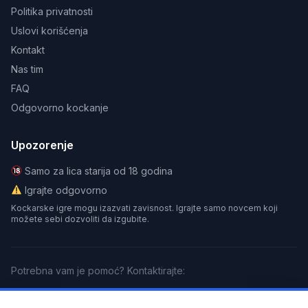
Politika privatnosti
Uslovi korišćenja
Kontakt
Nas tim
FAQ
Odgovorno kockanje
Upozorenje
Samo za lica starija od 18 godina
Igrajte odgovorno
Kockarske igre mogu izazvati zavisnost. Igrajte samo novcem koji
možete sebi dozvoliti da izgubite.
Potrebna vam je pomoć? Kontaktirajte:
GamCare
BeGambleAware
Gamblers Anonymous