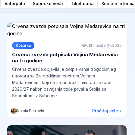
Vaterpolo
Sportske vesti
Tiket dana
Korisne informa
Košarka
0
1 min
29.07.2026
Crvena zvezda potpisala Vojina Medarevića
na tri godine
Crvena zvezda objavila je potpisivanje trogodišnjeg
ugovora sa 24-godišnjim centrom Voinom
Medarevićem, koji će se pridružiti timu od sezone
2026/27 nakon osvajanja titule prvaka Srbije sa
Spartakom iz Subotice
Pročitaj više
Nikola Petrović