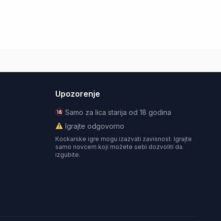
Upozorenje
Samo za lica starija od 18 godina
Igrajte odgovorno
Kockarske igre mogu izazvati zavisnost. Igrajte
samo novcem koji možete sebi dozvoliti da
izgubite.