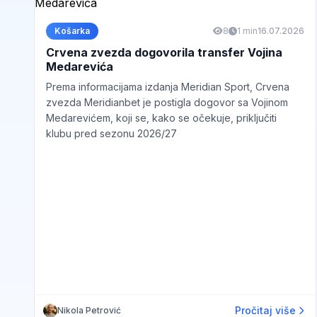
Košarka
8
1 min
16.07.2026
Crvena zvezda dogovorila transfer Vojina
Medarevića
Prema informacijama izdanja Meridian Sport, Crvena
zvezda Meridianbet je postigla dogovor sa Vojinom
Medarevićem, koji se, kako se očekuje, priključiti
klubu pred sezonu 2026/27
Pročitaj više
Nikola Petrović