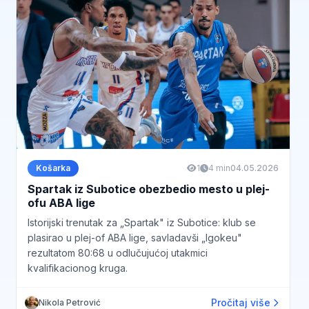
Košarka
1
4 min
04.05.2026
Spartak iz Subotice obezbedio mesto u plej-
ofu ABA lige
Istorijski trenutak za „Spartak" iz Subotice: klub se
plasirao u plej-of ABA lige, savladavši „Igokeu"
rezultatom 80:68 u odlučujućoj utakmici
kvalifikacionog kruga.
Pročitaj više
Nikola Petrović