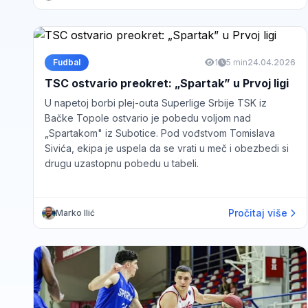
Fudbal
1
5 min
24.04.2026
TSC ostvario preokret: „Spartak” u Prvoj ligi
U napetoj borbi plej-outa Superlige Srbije TSK iz
Bačke Topole ostvario je pobedu voljom nad
„Spartakom" iz Subotice. Pod vođstvom Tomislava
Sivića, ekipa je uspela da se vrati u meč i obezbedi si
drugu uzastopnu pobedu u tabeli.
Pročitaj više
Marko Ilić