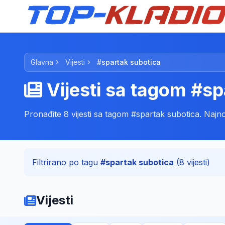
Glavna
Vijesti
#spartak subotica
Vijesti sa tagom #sp
Pronađite 8 vijesti sa tagom #spartak subotica. Najnovij
Filtrirano po tagu
#spartak subotica
(8 vijesti)
Vijesti