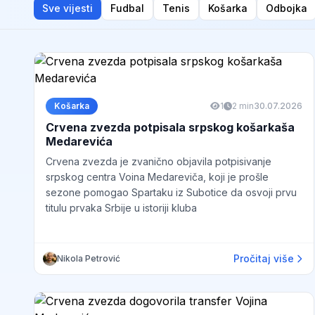
Sve vijesti
Fudbal
Tenis
Košarka
Odbojka
Košarka
1
2 min
30.07.2026
Crvena zvezda potpisala srpskog košarkaša
Medarevića
Crvena zvezda je zvanično objavila potpisivanje
srpskog centra Voina Medareviča, koji je prošle
sezone pomogao Spartaku iz Subotice da osvoji prvu
titulu prvaka Srbije u istoriji kluba
Pročitaj više
Nikola Petrović