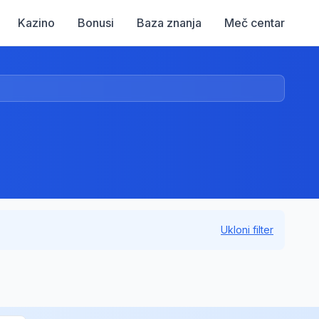
Kazino
Bonusi
Baza znanja
Meč centar
Ukloni filter