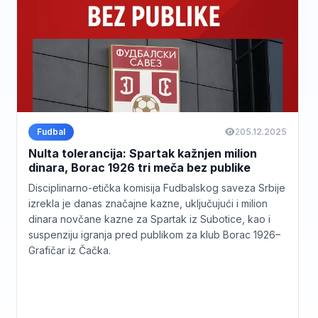
Fudbal
2
05.12.2025
Nulta tolerancija: Spartak kažnjen milion
dinara, Borac 1926 tri meča bez publike
Disciplinarno-etička komisija Fudbalskog saveza Srbije
izrekla je danas značajne kazne, uključujući i milion
dinara novčane kazne za Spartak iz Subotice, kao i
suspenziju igranja pred publikom za klub Borac 1926–
Grafičar iz Čačka.