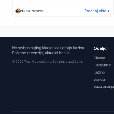
Pročitaj više
Nikola Petrović
Nezavisan rejting kladionica i onlajn kazina.
Odeljci
Poštene recenzije, aktuelni bonusi.
Glavna
© 2026 Top-Kladionice.rs. Sva prava zadržana.
Kladionice
Kazino
Bonusi
Baza znanja