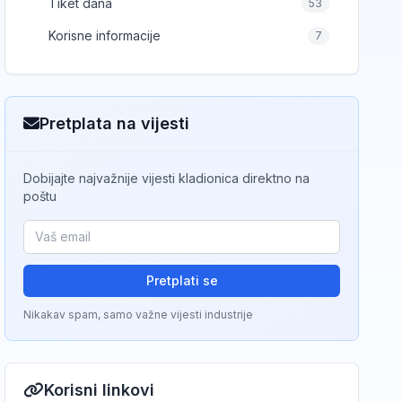
Tiket dana
53
Korisne informacije
7
Pretplata na vijesti
Dobijajte najvažnije vijesti kladionica direktno na
poštu
Pretplati se
Nikakav spam, samo važne vijesti industrije
Korisni linkovi