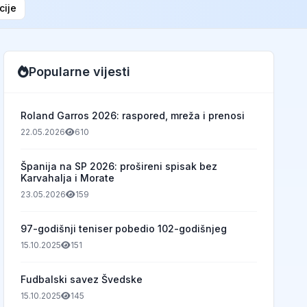
cije
Popularne vijesti
Roland Garros 2026: raspored, mreža i prenosi
22.05.2026
610
Španija na SP 2026: prošireni spisak bez
Karvahalja i Morate
23.05.2026
159
97-godišnji teniser pobedio 102-godišnjeg
15.10.2025
151
Fudbalski savez Švedske
15.10.2025
145