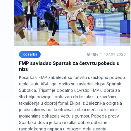
Košarka
4
2 min
07.04.2026
FMP savladao Spartak za četvrtu pobedu u
nizu
Košarkaši FMP zabeležili su četvrtu uzastopnu pobedu
u plej-autu ABA liga, pošto su savladali ekipu Spartak
Subotica. Trijumf je dodatno učvrstio FMP u borbi za
što bolju poziciju i pokazao da tim ulazi u završnicu
takmičenja u dobroj formi. Ekipa iz Železnika odigrala
je disciplinovano, kontrolisala ritam meča i u ključnim
momentima pokazala veću sigurnost. Pobeda protiv
Spartaka došla je kao rezultat dobre odbrane i
raspoloženog napada u drugom delu susreta.