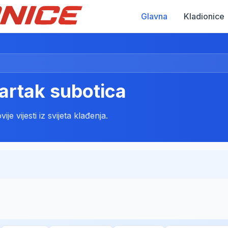
Glavna
Kladionice
artak subotica
e vijesti iz svijeta klađenja.