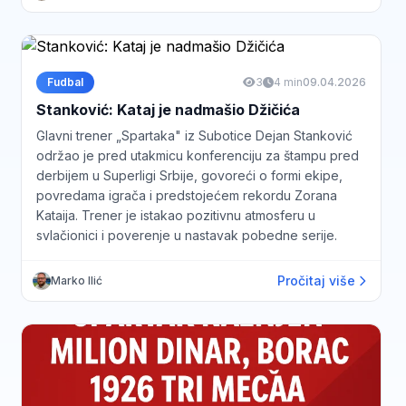
Fudbal
3
4 min
09.04.2026
Stanković: Kataj je nadmašio Džičića
Glavni trener „Spartaka" iz Subotice Dejan Stanković
održao je pred utakmicu konferenciju za štampu pred
derbijem u Superligi Srbije, govoreći o formi ekipe,
povredama igrača i predstojećem rekordu Zorana
Kataija. Trener je istakao pozitivnu atmosferu u
svlačionici i poverenje u nastavak pobedne serije.
Pročitaj više
Marko Ilić