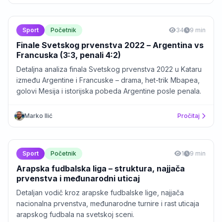
Sport
Početnik
34
9 min
Finale Svetskog prvenstva 2022 – Argentina vs
Francuska (3:3, penali 4:2)
Detaljna analiza finala Svetskog prvenstva 2022 u Kataru
između Argentine i Francuske – drama, het-trik Mbapea,
golovi Mesija i istorijska pobeda Argentine posle penala.
Marko Ilić
Pročitaj
Sport
Početnik
1
9 min
Arapska fudbalska liga – struktura, najjača
prvenstva i međunarodni uticaj
Detaljan vodič kroz arapske fudbalske lige, najjača
nacionalna prvenstva, međunarodne turnire i rast uticaja
arapskog fudbala na svetskoj sceni.