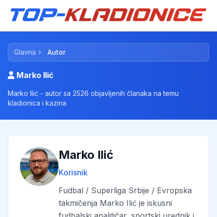
Glavna
Autor
Marko Ilić
Marko Ilić - autor sa 2526 objavljenih članaka na temu
kladionica i kazina
Marko Ilić
Korisnik
Fudbal / Superliga Srbije / Evropska
takmičenja Marko Ilić je iskusni
fudbalski analitičar, sportski urednik i