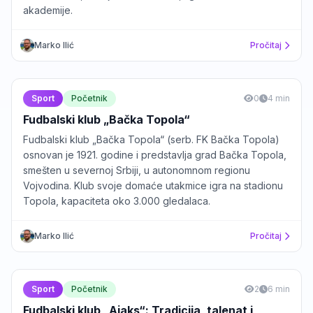
akademije.
Marko Ilić
Pročitaj
Sport
Početnik
0
4 min
Fudbalski klub „Bačka Topola“
Fudbalski klub „Bačka Topola“ (serb. FK Bačka Topola)
osnovan je 1921. godine i predstavlja grad Bačka Topola,
smešten u severnoj Srbiji, u autonomnom regionu
Vojvodina. Klub svoje domaće utakmice igra na stadionu
Topola, kapaciteta oko 3.000 gledalaca.
Marko Ilić
Pročitaj
Sport
Početnik
2
6 min
Fudbalski klub „Aјaks“: Tradicija, talenat i