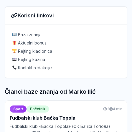
Korisni linkovi
Baza znanja
Aktuelni bonusi
Rejting kladionica
Rejting kazina
Kontakt redakcije
Članci baze znanja od Marko Ilić
Sport
Početnik
2
4 min
Fudbalski klub Bačka Topola
Fudbalski klub «Bačka Topola» (ФК Бачка Топола)