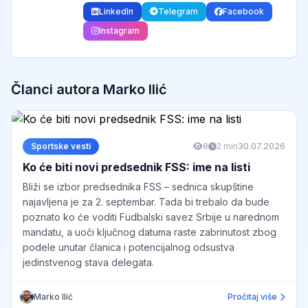
sportskom novinarstvu, statističkoj
LinkedIn
Telegram
Facebook
analizi i analizi kvota. Na projektu
Instagram
Top-Kladionice
obavlja funkciju
urednika rubrike „Fudbal i klađenje“
,
Članci autora Marko Ilić
gde je odgovoran za analitički sadržaj
vezan za domaći i evropski fudbal.
Tokom svoje karijere, Marko je radio
Sportske vesti
8
2 min
30.07.2026
kao
sportski novinar i statističar
za
Ko će biti novi predsednik FSS: ime na listi
više regionalnih sportskih portala i
Bliži se izbor predsednika FSS – sednica skupštine
medija specijalizovanih za fudbal i
najavljena je za 2. septembar. Tada bi trebalo da bude
klađenje, gde je bio zadužen za:
poznato ko će voditi Fudbalski savez Srbije u narednom
mandatu, a uoči ključnog datuma raste zabrinutost zbog
analizu utakmica i timova,
podele unutar članica i potencijalnog odsustva
jedinstvenog stava delegata.
praćenje statističkih trendova,
Marko Ilić
Pročitaj više
evaluaciju kvota i tržišta