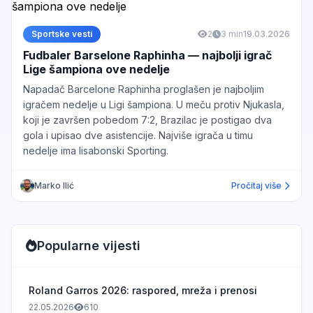
Sportske vesti
2
3 min
19.03.2026
Fudbaler Barselone Raphinha — najbolji igrač
Lige šampiona ove nedelje
Napadač Barcelone Raphinha proglašen je najboljim
igračem nedelje u Ligi šampiona. U meču protiv Njukasla,
koji je završen pobedom 7:2, Brazilac je postigao dva
gola i upisao dve asistencije. Najviše igrača u timu
nedelje ima lisabonski Sporting.
Marko Ilić
Pročitaj više
Popularne vijesti
Roland Garros 2026: raspored, mreža i prenosi
22.05.2026
610