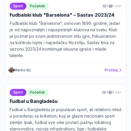
Sport
Početnik
5
5 min
Fudbalski klub "Barselona" – Sastav 2023/24
Fudbalski klub "Barselona", osnovan 1899. godine, jedan
je od najpoznatijih i najuspešnijih klubova na svetu. Klub
je poznat po svom jedinstvenom stilu igre, fokusiranom
na kontrolu lopte i napadačku filozofiju. Sastav tima za
sezonu 2023/24 kombinuje iskusne igrače i mlade
talente.
Marko Ilić
Pročitaj
Sport
Početnik
4
4 min
Fudbal u Bangladešu
Fudbal u Bangladešu je popularan sport, ali relativno mlad
u poređenju sa kriketom, koji je glavni nacionalni sport
zemlje. Ipak, fudbal sve više privlači pažnju lokalnog
stanovništva, razvija infrastrukturu, lige i fudbalske