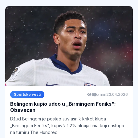
Sportske vesti
1
5 min
23.04.2026
Belingem kupio udeo u „Birmingem Feniks":
Obavezan
Džud Belingem je postao suvlasnik kriket kluba
„Birmingem Feniks", kupivši 1,2% akcija tima koji nastupa
na turniru The Hundred.