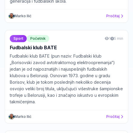
generacija i fudbalskih škola.
Marko Ilić
Pročitaj
Sport
Početnik
1
5 min
Fudbalski klub BATE
Fudbalski klub BATE (pun naziv: Fudbalski klub
„Borisovski zavod avtotraktornog elektroopremanja“)
jedan je od najpoznatijih i najuspešnijih fudbalskih
klubova u Belorusiji. Osnovan 1973. godine u gradu
Borisov, klub je tokom poslednjih nekoliko decenija
osvojio veliki broj titula, uključujući višestruke šampionske
trofeje u Belorusiji, kao i značajno iskustvo u evropskim
takmičenjima.
Marko Ilić
Pročitaj