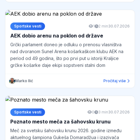
sportskog klađenja,
izradu predikcija zasnovanih na
Sportske vesti
1
2 min
30.07.2026
podacima, a ne subjektivnim
AEK dobio arenu na poklon od države
procenama.
Grčki parlament doneo je odluku o prenosu vlasništva
nad dvoranom Sunel Arena košarkaškom klubu AEK na
Njegova uža specijalnost su
period od 49 godina, što po prvi put u istoriji Kraljice
Superliga Srbije
,
Premier liga
grčke košarke daje ekipi sopstveni stalni dom
Engleske
i
Liga šampiona
,
takmičenja koja detaljno prati iz
Marko Ilić
Pročitaj više
sezone u sezonu. Posebno je
prepoznat po dubinskim analizama:
forme timova i pojedinaca,
Sportske vesti
0
3 min
30.07.2026
Poznato mesto meča za šahovsku krunu
domaćeg i gostujućeg učinka,
Meč za svetsku šahovsku krunu 2026. godine između
aktuelnog šampiona Gukeša Domaradžua i izazivača
međusobnih duela (H2H),