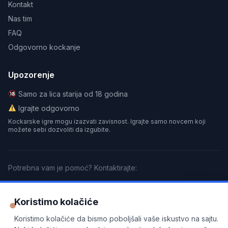
Kontakt
Nas tim
FAQ
Odgovorno kockanje
Upozorenje
Samo za lica starija od 18 godina
Igrajte odgovorno
Kockarske igre mogu izazvati zavisnost. Igrajte samo novcem koji
možete sebi dozvoliti da izgubite.
Potrebna vam je pomoć? Kontaktirajte:
GamCare
BeGambleAware
Gamblers Anonymous
Koristimo kolačiće
Partnersko obaveštenje
: Ovaj sajt sadrži partnerske linkove. Kada se
Koristimo kolačiće da bismo poboljšali vaše iskustvo na sajtu.
registrujete putem naših linkova, možemo dobiti proviziju bez