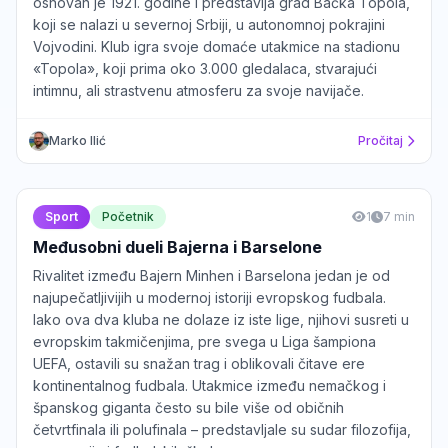
osnovan je 1921. godine i predstavlja grad Bačka Topola,
koji se nalazi u severnoj Srbiji, u autonomnoj pokrajini
Vojvodini. Klub igra svoje domaće utakmice na stadionu
«Topola», koji prima oko 3.000 gledalaca, stvarajući
intimnu, ali strastvenu atmosferu za svoje navijače.
Marko Ilić
Pročitaj
Sport
Početnik
1
7 min
Međusobni dueli Bajerna i Barselone
Rivalitet između Bajern Minhen i Barselona jedan je od
najupečatljivijih u modernoj istoriji evropskog fudbala.
Iako ova dva kluba ne dolaze iz iste lige, njihovi susreti u
evropskim takmičenjima, pre svega u Liga šampiona
UEFA, ostavili su snažan trag i oblikovali čitave ere
kontinentalnog fudbala. Utakmice između nemačkog i
španskog giganta često su bile više od običnih
četvrtfinala ili polufinala – predstavljale su sudar filozofija,