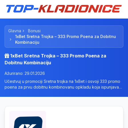
Glavna
Bonusi
1xBet Sretna Trojka – 333 Promo Poena za Dobitnu
Kombinaciju
1xBet Sretna Trojka – 333 Promo Poena za
Dobitnu Kombinaciju
Ažurirano: 29.01.2026
Učestvuj u promociji Sretna trojka na 1xBet i osvoji 333 promo
poena za prvu dobitnu kombinovanu opkladu koja ispunjava
uslove.