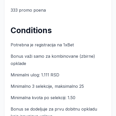
333 promo poena
Conditions
Potrebna je registracija na 1xBet
Bonus važi samo za kombinovane (zbirne)
opklade
Minimalni ulog: 1.111 RSD
Minimalno 3 selekcije, maksimalno 25
Minimalna kvota po selekciji: 1.50
Bonus se dodeljuje za prvu dobitnu opkladu