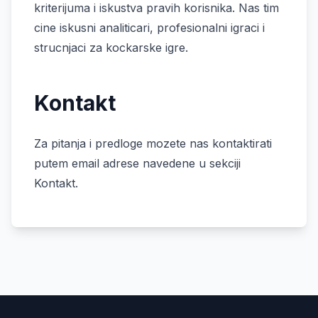
kriterijuma i iskustva pravih korisnika. Nas tim
cine iskusni analiticari, profesionalni igraci i
strucnjaci za kockarske igre.
Kontakt
Za pitanja i predloge mozete nas kontaktirati
putem email adrese navedene u sekciji
Kontakt.