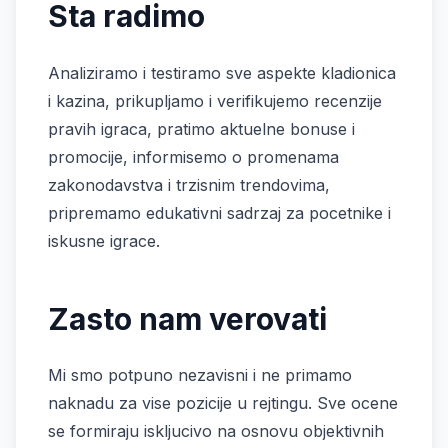
Sta radimo
Analiziramo i testiramo sve aspekte kladionica
i kazina, prikupljamo i verifikujemo recenzije
pravih igraca, pratimo aktuelne bonuse i
promocije, informisemo o promenama
zakonodavstva i trzisnim trendovima,
pripremamo edukativni sadrzaj za pocetnike i
iskusne igrace.
Zasto nam verovati
Mi smo potpuno nezavisni i ne primamo
naknadu za vise pozicije u rejtingu. Sve ocene
se formiraju iskljucivo na osnovu objektivnih