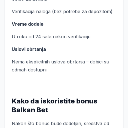
Verifikacija naloga (bez potrebe za depozitom)
Vreme dodele
U roku od 24 sata nakon verifikacije
Uslovi obrtanja
Nema eksplicitnih uslova obrtanja – dobici su
odmah dostupni
Kako da iskoristite bonus
Balkan Bet
Nakon što bonus bude dodeljen, sredstva od