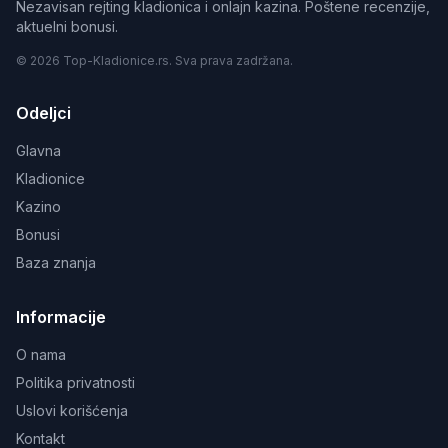
Nezavisan rejting kladionica i onlajn kazina. Poštene recenzije,
aktuelni bonusi.
© 2026 Top-Kladionice.rs. Sva prava zadržana.
Odeljci
Glavna
Kladionice
Kazino
Bonusi
Baza znanja
Informacije
O nama
Politika privatnosti
Uslovi korišćenja
Kontakt