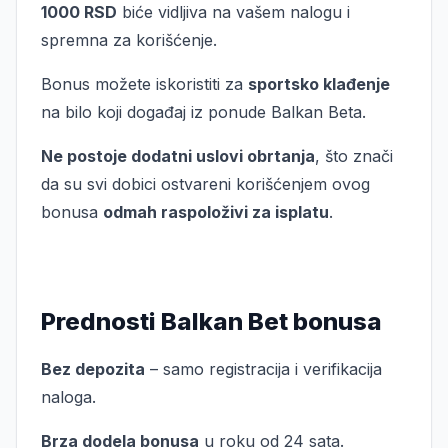
1000 RSD
biće vidljiva na vašem nalogu i
spremna za korišćenje.
Bonus možete iskoristiti za
sportsko klađenje
na bilo koji događaj iz ponude Balkan Beta.
Ne postoje dodatni uslovi obrtanja
, što znači
da su svi dobici ostvareni korišćenjem ovog
bonusa
odmah raspoloživi za isplatu
.
Prednosti Balkan Bet bonusa
Bez depozita
– samo registracija i verifikacija
naloga.
Brza dodela bonusa
u roku od 24 sata.