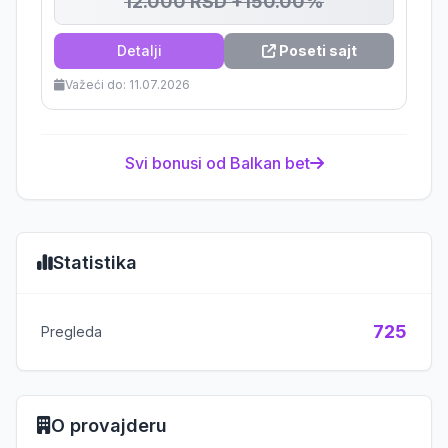
12.000 RSD +150.00%
Detalji
Poseti sajt
Važeći do: 11.07.2026
Svi bonusi od Balkan bet
Statistika
725
Pregleda
O provajderu