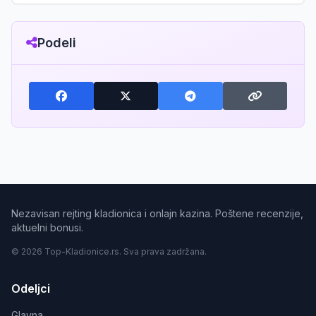
Podeli
Nezavisan rejting kladionica i onlajn kazina. Poštene recenzije,
aktuelni bonusi.
© 2026 Top-Kladionice.rs. Sva prava zadržana.
Odeljci
Glavna