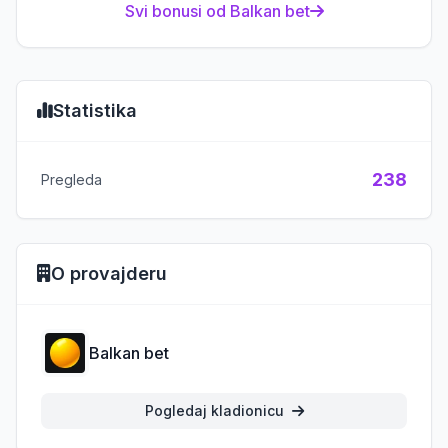
Svi bonusi od Balkan bet
Statistika
238
Pregleda
O provajderu
Balkan bet
Pogledaj kladionicu