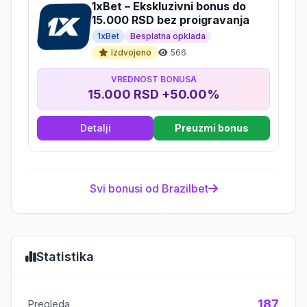
1xBet – Ekskluzivni bonus do
15.000 RSD bez proigravanja
1xBet
Besplatna opklada
Izdvojeno
566
VREDNOST BONUSA
15.000 RSD +50.00%
Detalji
Preuzmi bonus
Svi bonusi od Brazilbet
Statistika
187
Pregleda