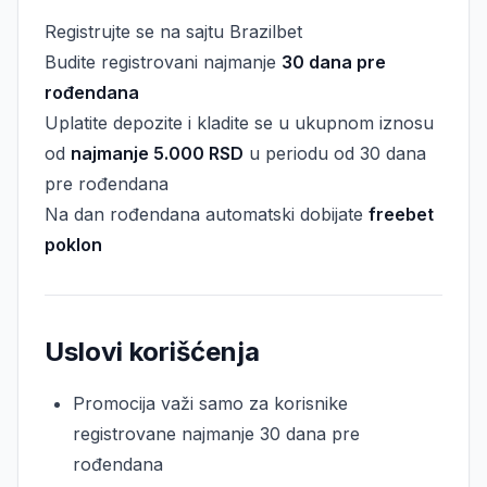
Registrujte se na sajtu Brazilbet
Budite registrovani najmanje
30 dana pre
rođendana
Uplatite depozite i kladite se u ukupnom iznosu
od
najmanje 5.000 RSD
u periodu od 30 dana
pre rođendana
Na dan rođendana automatski dobijate
freebet
poklon
Uslovi korišćenja
Promocija važi samo za korisnike
registrovane najmanje 30 dana pre
rođendana