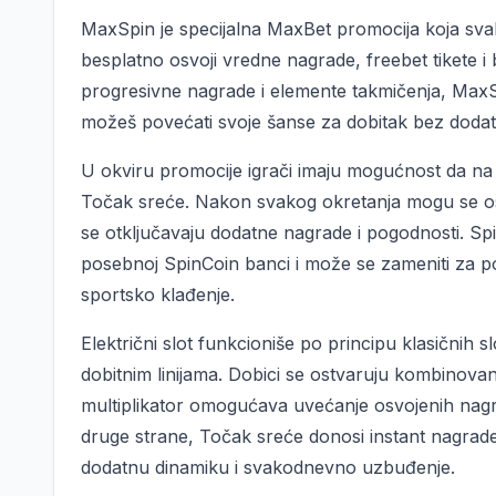
MaxSpin je specijalna MaxBet promocija koja sv
besplatno osvoji vredne nagrade, freebet tikete 
progresivne nagrade i elemente takmičenja, MaxS
možeš povećati svoje šanse za dobitak bez doda
U okviru promocije igrači imaju mogućnost da na sv
Točak sreće. Nakon svakog okretanja mogu se osvoj
se otključavaju dodatne nagrade i pogodnosti. Sp
posebnoj SpinCoin banci i može se zameniti za pok
sportsko klađenje.
Električni slot funkcioniše po principu klasičnih 
dobitnim linijama. Dobici se ostvaruju kombinovanj
multiplikator omogućava uvećanje osvojenih nagr
druge strane, Točak sreće donosi instant nagrade 
dodatnu dinamiku i svakodnevno uzbuđenje.