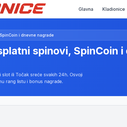
Glavna
Kladionice
 SpinCoin i dnevne nagrade
latni spinovi, SpinCoin 
 slot ili Točak sreće svakih 24h. Osvoji
nu rang listu i bonus nagrade.