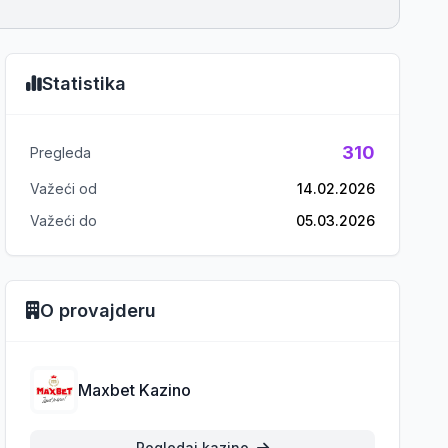
Statistika
310
Pregleda
Važeći od
14.02.2026
Važeći do
05.03.2026
O provajderu
Maxbet Kazino
Pogledaj kazino