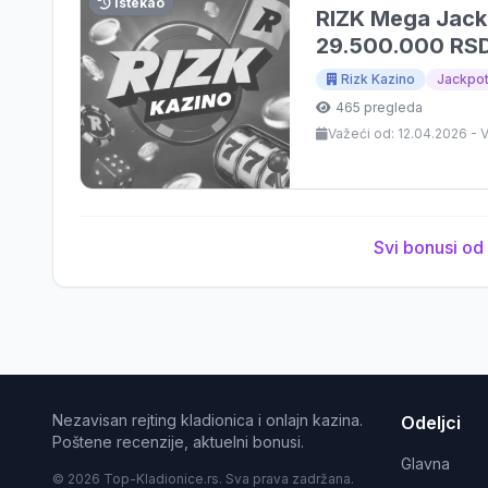
Istekao
RIZK Mega Jackp
29.500.000 RS
Rizk Kazino
Jackpo
465 pregleda
Važeći od: 12.04.2026 - 
Svi bonusi od
Nezavisan rejting kladionica i onlajn kazina.
Odeljci
Poštene recenzije, aktuelni bonusi.
Glavna
© 2026 Top-Kladionice.rs. Sva prava zadržana.