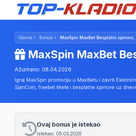
Glavna
Bonusi
MaxSpin MaxBet Besplatni spinovi,
MaxSpin MaxBet Besp
Ažurirano: 08.04.2026
Igraj MaxSpin promociju u MaxBetu i zavrti Električni
SpinCoin, freebet tikete i besplatne spinove uz dnev
Ovaj bonus je istekao
Istekao: 05.03.2026