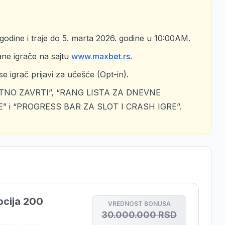
odine i traje do 5. marta 2026. godine u 10:00AM.
ane igrače na sajtu
www.maxbet.rs
.
e igrač prijavi za učešće (Opt-in).
BESPLATNO ZAVRTI”, “RANG LISTA ZA DNEVNE
 i “PROGRESS BAR ZA SLOT I CRASH IGRE”.
ocija 200
VREDNOST BONUSA
30.000.000 RSD