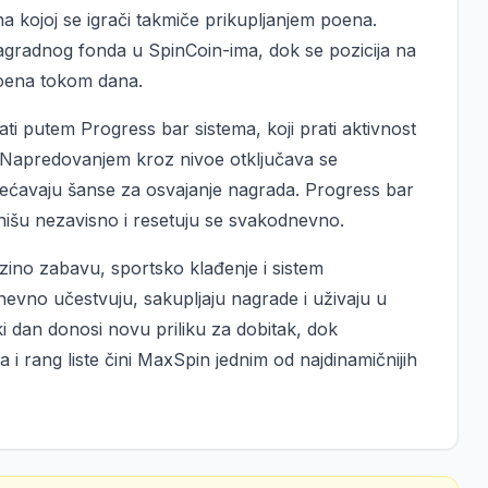
a kojoj se igrači takmiče prikupljanjem poena.
agradnog fonda u SpinCoin-ima, dok se pozicija na
poena tokom dana.
i putem Progress bar sistema, koji prati aktivnost
. Napredovanjem kroz nivoe otključava se
ećavaju šanse za osvajanje nagrada. Progress bar
onišu nezavisno i resetuju se svakodnevno.
zino zabavu, sportsko klađenje i sistem
evno učestvuju, sakupljaju nagrade i uživaju u
dan donosi novu priliku za dobitak, dok
 i rang liste čini MaxSpin jednim od najdinamičnijih