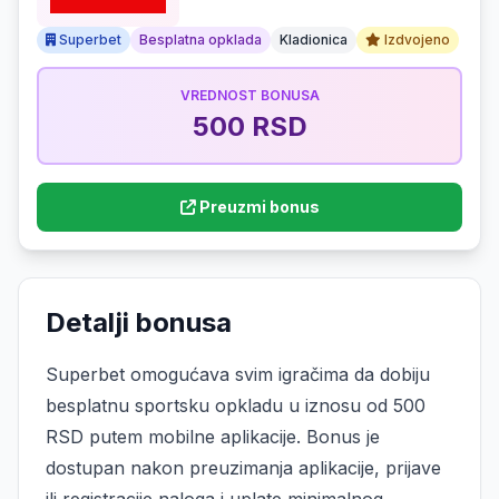
Superbet
Besplatna opklada
Kladionica
Izdvojeno
VREDNOST BONUSA
500 RSD
Preuzmi bonus
Detalji bonusa
Superbet omogućava svim igračima da dobiju
besplatnu sportsku opkladu u iznosu od 500
RSD putem mobilne aplikacije. Bonus je
dostupan nakon preuzimanja aplikacije, prijave