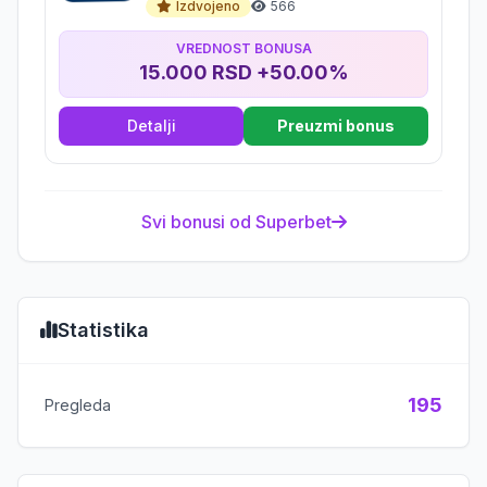
Izdvojeno
566
VREDNOST BONUSA
15.000 RSD +50.00%
Detalji
Preuzmi bonus
Svi bonusi od Superbet
Statistika
195
Pregleda