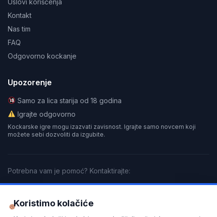
Uslovi korišćenja
Kontakt
Nas tim
FAQ
Odgovorno kockanje
Upozorenje
Samo za lica starija od 18 godina
Igrajte odgovorno
Kockarske igre mogu izazvati zavisnost. Igrajte samo novcem koji
možete sebi dozvoliti da izgubite.
Potrebna vam je pomoć? Kontaktirajte:
GamCare
BeGambleAware
Gamblers Anonymous
Koristimo kolačiće