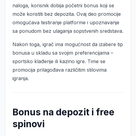
naloga, korisnik dobija početni bonus koji se
može koristiti bez depozita. Ovaj deo promocije
omogućava testiranje platforme i upoznavanje
sa ponudom bez ulaganja sopstvenih sredstava.
Nakon toga, igrač ima mogućnost da izabere tip
bonusa u skladu sa svojim preferencijama –
sportsko klađenje ili kazino igre. Time se
promocija prilagođava različitim stilovima
igranja.
Bonus na depozit i free
spinovi