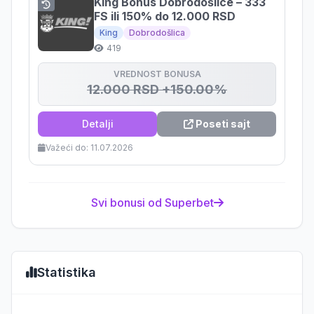
King Bonus Dobrodošlice – 333
FS ili 150% do 12.000 RSD
King
Dobrodošlica
419
VREDNOST BONUSA
12.000 RSD +150.00%
Detalji
Poseti sajt
Važeći do: 11.07.2026
Svi bonusi od Superbet
Statistika