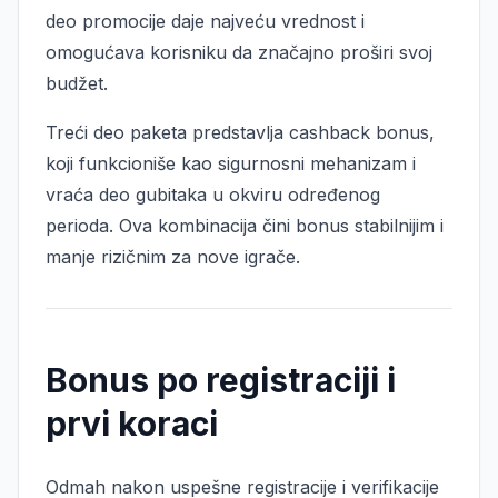
deo promocije daje najveću vrednost i
omogućava korisniku da značajno proširi svoj
budžet.
Treći deo paketa predstavlja cashback bonus,
koji funkcioniše kao sigurnosni mehanizam i
vraća deo gubitaka u okviru određenog
perioda. Ova kombinacija čini bonus stabilnijim i
manje rizičnim za nove igrače.
Bonus po registraciji i
prvi koraci
Odmah nakon uspešne registracije i verifikacije