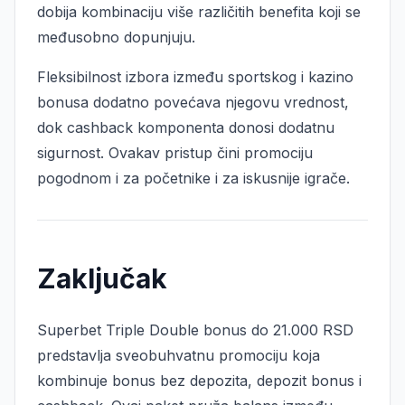
dobija kombinaciju više različitih benefita koji se
međusobno dopunjuju.
Fleksibilnost izbora između sportskog i kazino
bonusa dodatno povećava njegovu vrednost,
dok cashback komponenta donosi dodatnu
sigurnost. Ovakav pristup čini promociju
pogodnom i za početnike i za iskusnije igrače.
Zaključak
Superbet Triple Double bonus do 21.000 RSD
predstavlja sveobuhvatnu promociju koja
kombinuje bonus bez depozita, depozit bonus i