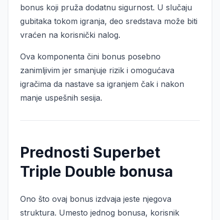
bonus koji pruža dodatnu sigurnost. U slučaju
gubitaka tokom igranja, deo sredstava može biti
vraćen na korisnički nalog.
Ova komponenta čini bonus posebno
zanimljivim jer smanjuje rizik i omogućava
igračima da nastave sa igranjem čak i nakon
manje uspešnih sesija.
Prednosti Superbet
Triple Double bonusa
Ono što ovaj bonus izdvaja jeste njegova
struktura. Umesto jednog bonusa, korisnik