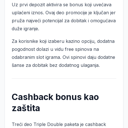
Uz prvi depozit aktivira se bonus koji uvećava
uplaćeni iznos. Ovaj deo promocije je ključan jer
pruža najveći potencijal za dobitak i omogućava
duže igranje.
Za korisnike koji izaberu kazino opciju, dodatna
pogodnost dolazi u vidu free spinova na
odabranim slot igrama. Ovi spinovi daju dodatne
šanse za dobitak bez dodatnog ulaganja.
Cashback bonus kao
zaštita
Treći deo Triple Double paketa je cashback