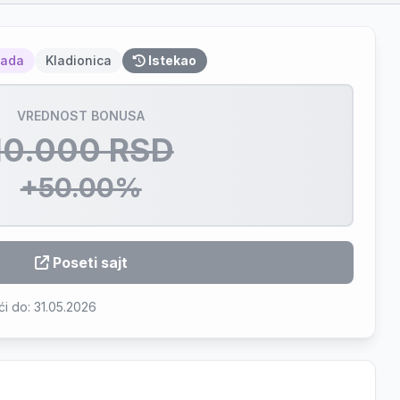
lada
Kladionica
Istekao
VREDNOST BONUSA
10.000 RSD
+50.00%
Poseti sajt
i do: 31.05.2026