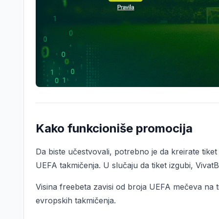
Kako funkcioniše promocija
Da biste učestvovali, potrebno je da kreirate tiket
UEFA takmičenja. U slučaju da tiket izgubi, Vivat
Visina freebeta zavisi od broja UEFA mečeva na ti
evropskih takmičenja.