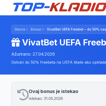
Glavna
Bonusi
VivatBet UEFA Freebet – do 50% cas
VivatBet UEFA Freeb
Ažurirano: 27.04.2026
Ostvari do 50% freebeta na UEFA tikete ako opklada
Ovaj bonus je istekao
Istekao: 31.05.2026