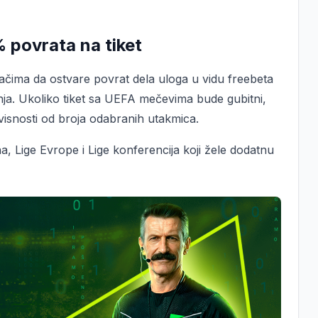
 povrata na tiket
čima da ostvare povrat dela uloga u vidu freebeta
ja. Ukoliko tiket sa UEFA mečevima bude gubitni,
visnosti od broja odabranih utakmica.
na, Lige Evrope i Lige konferencija koji žele dodatnu