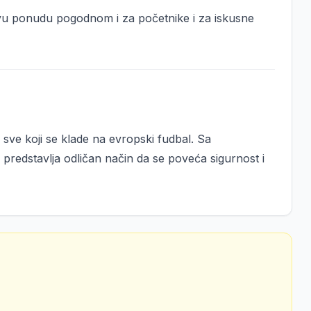
 ovu ponudu pogodnom i za početnike i za iskusne
sve koji se klade na evropski fudbal. Sa
edstavlja odličan način da se poveća sigurnost i