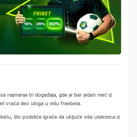
 sa najmanje tri događaja, gde je bar jedan meč iz
Bet vraća deo uloga u vidu freebeta.
ketu, što podstiče igrače da uključe više utakmica iz