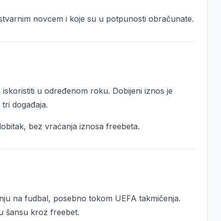
stvarnim novcem i koje su u potpunosti obračunate.
iskoristiti u određenom roku. Dobijeni iznos je
tri događaja.
dobitak, bez vraćanja iznosa freebeta.
enju na fudbal, posebno tokom UEFA takmičenja.
vu šansu kroz freebet.