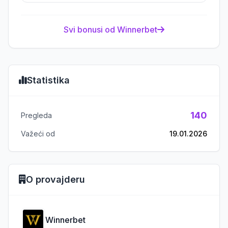
Svi bonusi od Winnerbet
Statistika
140
Pregleda
Važeći od
19.01.2026
O provajderu
Winnerbet