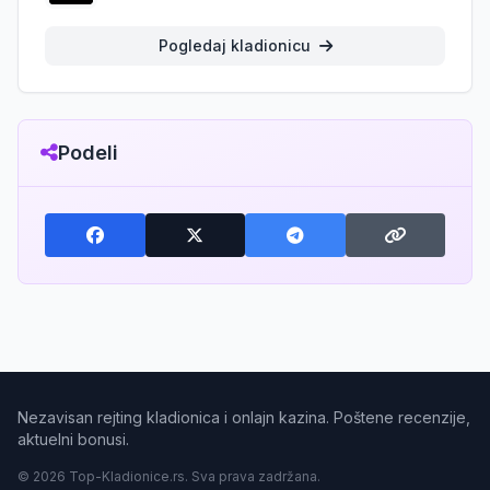
Pogledaj kladionicu
Podeli
Nezavisan rejting kladionica i onlajn kazina. Poštene recenzije,
aktuelni bonusi.
© 2026 Top-Kladionice.rs. Sva prava zadržana.