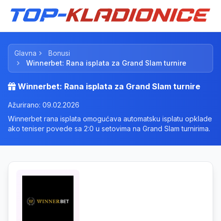
Glavna
Bonusi
Winnerbet: Rana isplata za Grand Slam turnire
Winnerbet: Rana isplata za Grand Slam turnire
Ažurirano: 09.02.2026
Winnerbet rana isplata omogućava automatsku isplatu opklade
ako teniser povede sa 2:0 u setovima na Grand Slam turnirima.