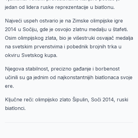
jedan od lidera ruske reprezentacije u biatlonu.
Najveći uspeh ostvario je na Zimske olimpijske igre
2014 u Sočiju, gde je osvojio zlatnu medalju u štafeti.
Osim olimpijskog zlata, bio je višestruki osvajač medalja
na svetskim prvenstvima i pobednik brojnih trka u
okviru Svetskog kupa.
Njegova stabilnost, precizno gađanje i borbenost
učinili su ga jednim od najkonstantnijih biatlonaca svoje
ere.
Ključne reči: olimpijsko zlato Šipulin, Soči 2014, ruski
biatlonci.