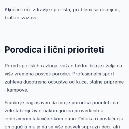
Ključne reči: zdravlje sportista, problemi sa disanjem,
biatlon izazovi.
Porodica i lični prioriteti
Pored sportskih razloga, važan faktor bila je i želja da
više vremena posveti porodici. Profesionalni sport
zahteva dugotrajna odsustva od kuće, stalne pripreme
i kampove.
Šipulin je naglašavao da mu je porodica prioritet i da
želi stabilniji život nakon godina provedenih u
intenzivnom takmičarskom ritmu. Odluka o povlačenju
omogućila mu je da se više posveti supruzi i deci, ali i