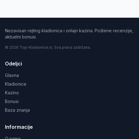
Nezavisan rejting kladionica i onlajn kazina. Poštene recenzije,
aktuelni bonusi.
© 2026 Top-Kladionice.rs. Sva prava zadržana.
Odeljci
Glavna
Kladionice
Kazino
Bonusi
Baza znanja
Informacije
O nama