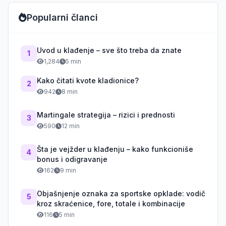
Popularni članci
Uvod u klađenje – sve što treba da znate
1
1,284
5 min
Kako čitati kvote kladionice?
2
942
8 min
Martingale strategija – rizici i prednosti
3
590
12 min
Šta je vejžder u klađenju – kako funkcioniše
4
bonus i odigravanje
162
9 min
Objašnjenje oznaka za sportske opklade: vodič
5
kroz skraćenice, fore, totale i kombinacije
116
5 min