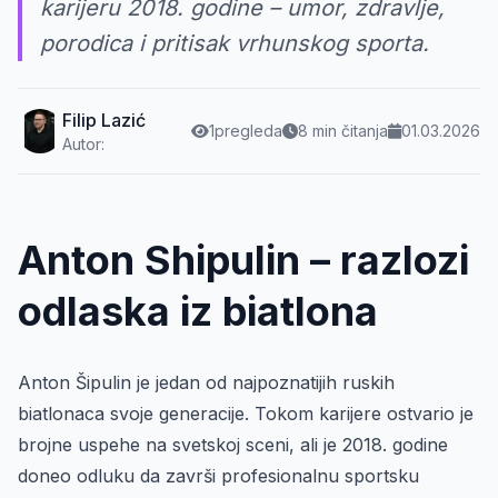
karijeru 2018. godine – umor, zdravlje,
porodica i pritisak vrhunskog sporta.
Filip Lazić
1
pregleda
8 min čitanja
01.03.2026
Autor:
Anton Shipulin – razlozi
odlaska iz biatlona
Anton Šipulin je jedan od najpoznatijih ruskih
biatlonaca svoje generacije. Tokom karijere ostvario je
brojne uspehe na svetskoj sceni, ali je 2018. godine
doneo odluku da završi profesionalnu sportsku