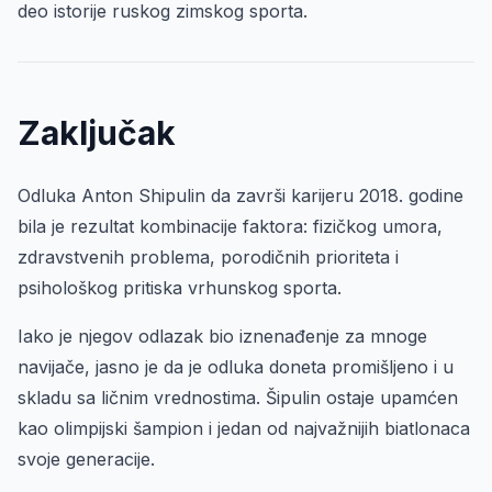
deo istorije ruskog zimskog sporta.
Zaključak
Odluka Anton Shipulin da završi karijeru 2018. godine
bila je rezultat kombinacije faktora: fizičkog umora,
zdravstvenih problema, porodičnih prioriteta i
psihološkog pritiska vrhunskog sporta.
Iako je njegov odlazak bio iznenađenje za mnoge
navijače, jasno je da je odluka doneta promišljeno i u
skladu sa ličnim vrednostima. Šipulin ostaje upamćen
kao olimpijski šampion i jedan od najvažnijih biatlonaca
svoje generacije.