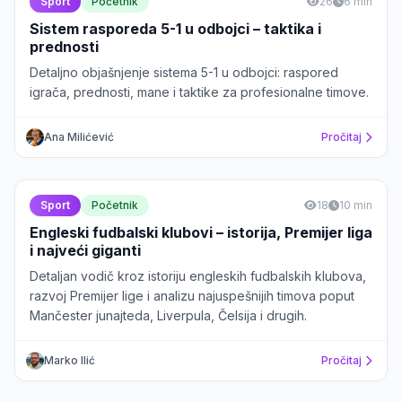
Sport
Početnik
26
6 min
Sistem rasporeda 5-1 u odbojci – taktika i
prednosti
Detaljno objašnjenje sistema 5-1 u odbojci: raspored
igrača, prednosti, mane i taktike za profesionalne timove.
Ana Milićević
Pročitaj
Sport
Početnik
18
10 min
Engleski fudbalski klubovi – istorija, Premijer liga
i najveći giganti
Detaljan vodič kroz istoriju engleskih fudbalskih klubova,
razvoj Premijer lige i analizu najuspešnijih timova poput
Mančester junajteda, Liverpula, Čelsija i drugih.
Marko Ilić
Pročitaj