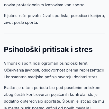
novim profesionalnim izazovima van sporta.
Ključne reči: privatni život sportista, porodica i karijera,
život posle sporta.
Psihološki pritisak i stres
Vrhunski sport nosi ogroman psihološki teret.
Očekivanja javnosti, odgovornost prema reprezentaciji
i konstantna medijska pažnja stvaraju dodatni stres.
Biatlon je u tom periodu bio pod posebnim pritiskom
zbog čestih kontroverzi i pojačanih kontrola, što je
dodatno opterećivalo sportiste. Šipulin je isticao da mu
je mentalni mir postao važniji od novih medalja i