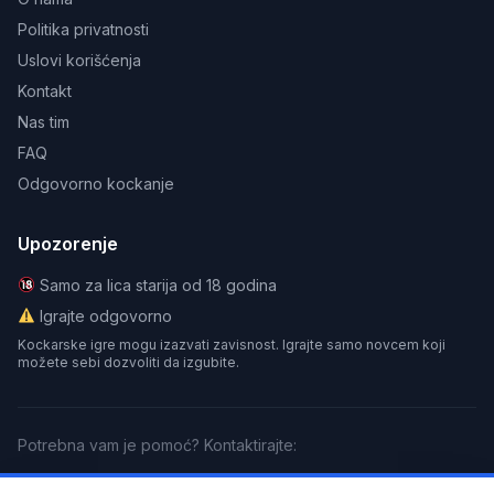
Politika privatnosti
Uslovi korišćenja
Kontakt
Nas tim
FAQ
Odgovorno kockanje
Upozorenje
Samo za lica starija od 18 godina
Igrajte odgovorno
Kockarske igre mogu izazvati zavisnost. Igrajte samo novcem koji
možete sebi dozvoliti da izgubite.
Potrebna vam je pomoć? Kontaktirajte:
GamCare
BeGambleAware
Gamblers Anonymous