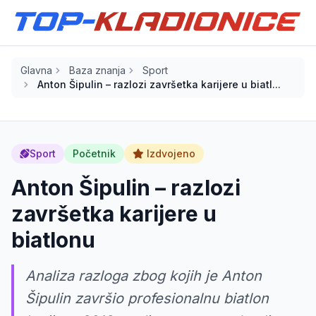
Glavna
Baza znanja
Sport
Anton Šipulin – razlozi završetka karijere u biatl...
Sport
Početnik
Izdvojeno
Anton Šipulin – razlozi
završetka karijere u
biatlonu
Analiza razloga zbog kojih je Anton
Šipulin završio profesionalnu biatlon