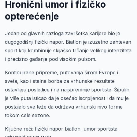
Hronični umor i fizičko
opterećenje
Jedan od glavnih razloga završetka karijere bio je
dugogodišnji fizički napor. Biatlon je izuzetno zahtevan
sport koji kombinuje skijaško trčanje velikog intenziteta
i precizno gađanje pod visokim pulsom.
Kontinuirane pripreme, putovanja širom Evrope i
sveta, kao i stalna borba za vrhunske rezultate
ostavljaju posledice i na najspremnije sportiste. Šipulin
je više puta isticao da je osećao iscrpljenost i da mu je
postajalo sve teže da održava vrhunski nivo forme
tokom cele sezone.
Ključne reči: fizički napor biatlon, umor sportista,