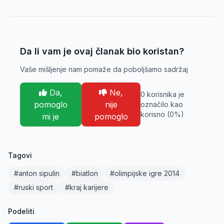
Da li vam je ovaj članak bio koristan?
Vaše mišljenje nam pomaže da poboljšamo sadržaj
Da,
Ne,
0
korisnika je
pomoglo
nije
označilo kao
korisno (
0
%)
mi je
pomoglo
Tagovi
#anton sipulin
#biatlon
#olimpijske igre 2014
#ruski sport
#kraj karijere
Podeliti