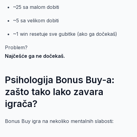
~25 sa malom dobiti
~5 sa velikom dobiti
~1 win resetuje sve gubitke (ako ga dočekaš)
Problem?
Najčešće ga ne dočekaš.
Psihologija Bonus Buy-a:
zašto tako lako zavara
igrača?
Bonus Buy igra na nekoliko mentalnih slabosti: