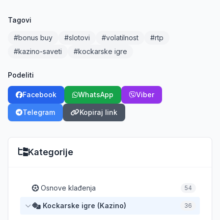
Tagovi
#bonus buy
#slotovi
#volatilnost
#rtp
#kazino-saveti
#kockarske igre
Podeliti
Facebook
WhatsApp
Viber
Telegram
Kopiraj link
Kategorije
Osnove klađenja
54
Kockarske igre (Kazino)
36