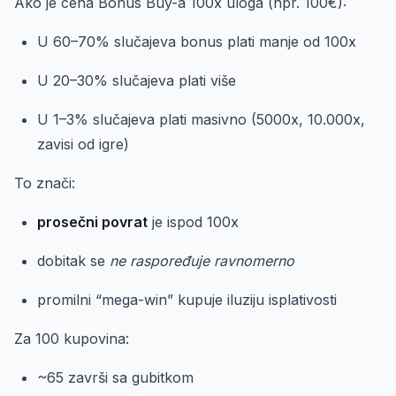
Ako je cena Bonus Buy-a 100x uloga (npr. 100€):
U 60–70% slučajeva bonus plati manje od 100x
U 20–30% slučajeva plati više
U 1–3% slučajeva plati masivno (5000x, 10.000x,
zavisi od igre)
To znači:
prosečni povrat
je ispod 100x
dobitak se
ne raspoređuje ravnomerno
promilni “mega-win” kupuje iluziju isplativosti
Za 100 kupovina:
~65 završi sa gubitkom