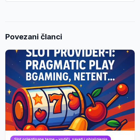
Povezani članci
Slot orijentisane teme – vodiči, saveti i objašnjenja