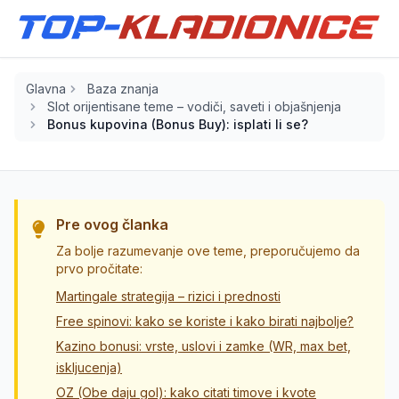
Glavna
Baza znanja
Slot orijentisane teme – vodiči, saveti i objašnjenja
Bonus kupovina (Bonus Buy): isplati li se?
Pre ovog članka
Za bolje razumevanje ove teme, preporučujemo da
prvo pročitate:
Martingale strategija – rizici i prednosti
Free spinovi: kako se koriste i kako birati najbolje?
Kazino bonusi: vrste, uslovi i zamke (WR, max bet,
iskljucenja)
OZ (Obe daju gol): kako citati timove i kvote