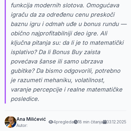
funkcija modernih slotova. Omogućava
igraču da za određenu cenu preskoči
baznu igru i odmah uđe u bonus rundu —
obično najprofitabilniji deo igre. Ali
ključna pitanja su: da li je to matematički
isplativo? Da li Bonus Buy zaista
povećava šanse ili samo ubrzava
gubitke? Da bismo odgovorili, potrebno
je razumeti mehaniku, volatilnost,
varanje percepcije i realne matematičke
posledice.
Ana Milićević
4
pregleda
18 min čitanja
03.12.2025
Autor: