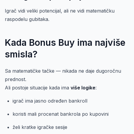
Igrač vidi veliki potencijal, ali ne vidi matematičku
raspodelu gubitaka.
Kada Bonus Buy ima najviše
smisla?
Sa matematičke tačke — nikada ne daje dugoročnu
prednost.
Ali postoje situacije kada ima
više logike
:
igrač ima jasno određen bankroll
koristi mali procenat bankrola po kupovini
želi kratke igračke sesije