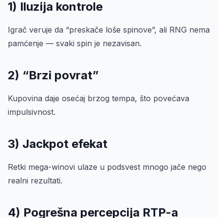
1) Iluzija kontrole
Igrač veruje da “preskače loše spinove”, ali RNG nema
pamćenje — svaki spin je nezavisan.
2) “Brzi povrat”
Kupovina daje osećaj brzog tempa, što povećava
impulsivnost.
3) Jackpot efekat
Retki mega-winovi ulaze u podsvest mnogo jače nego
realni rezultati.
4) Pogrešna percepcija RTP-a