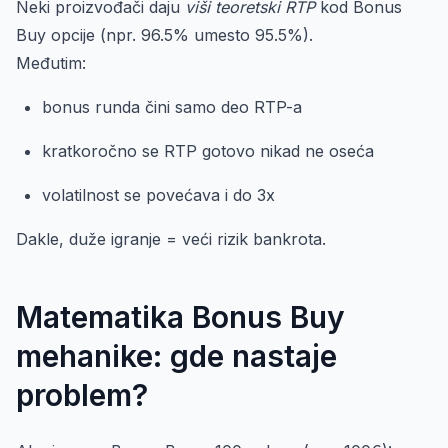
Neki proizvođači daju
viši teoretski RTP
kod Bonus
Buy opcije (npr. 96.5% umesto 95.5%).
Međutim:
bonus runda čini samo deo RTP-a
kratkoročno se RTP gotovo nikad ne oseća
volatilnost se povećava i do 3x
Dakle, duže igranje = veći rizik bankrota.
Matematika Bonus Buy
mehanike: gde nastaje
problem?