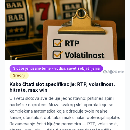
Slot orijentisane teme – vodiči, saveti i objašnjenja
3
20 min
Srednji
Kako čitati slot specifikacije: RTP, volatilnost,
hitrate, max win
U svetu slotova sve deluje jednostavno: pritisneš spin i
nadaš se najboljem. Ali iza svakog slot aparata krije se
kompleksna matematika koja određuje tvoje realne
šanse, učestalost dobitaka i maksimalan potencijal isplate.
Razumevanje četiri ključna parametra — RTP, volatilnost,