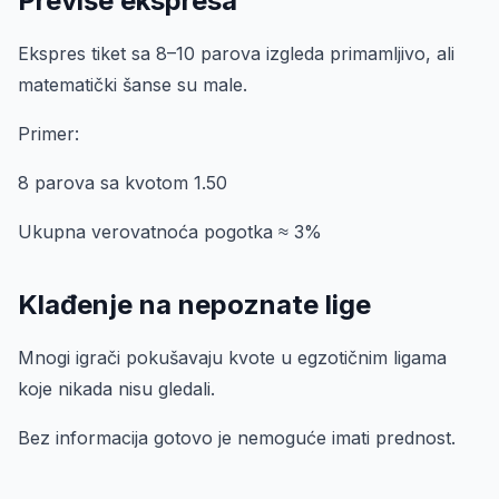
Previše ekspresa
Ekspres tiket sa 8–10 parova izgleda primamljivo, ali
matematički šanse su male.
Primer:
8 parova sa kvotom 1.50
Ukupna verovatnoća pogotka ≈ 3%
Klađenje na nepoznate lige
Mnogi igrači pokušavaju kvote u egzotičnim ligama
koje nikada nisu gledali.
Bez informacija gotovo je nemoguće imati prednost.