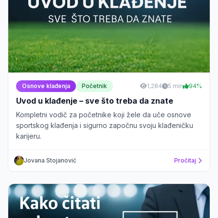
Osnove klađenja
Početnik
1,284
5 min
94%
Uvod u klađenje – sve što treba da znate
Kompletni vodič za početnike koji žele da uče osnove
sportskog klađenja i sigurno započnu svoju klađeničku
karijeru.
Jovana Stojanović
Pročitaj