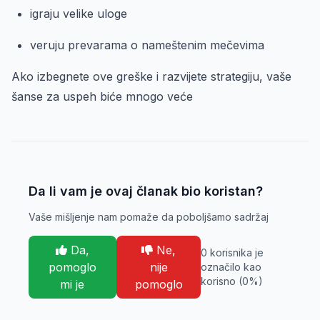
igraju velike uloge
veruju prevarama o nameštenim mečevima
Ako izbegnete ove greške i razvijete strategiju, vaše
šanse za uspeh biće mnogo veće
Da li vam je ovaj članak bio koristan?
Vaše mišljenje nam pomaže da poboljšamo sadržaj
Da,
Ne,
0
korisnika je
pomoglo
nije
označilo kao
korisno (
0
%)
mi je
pomoglo