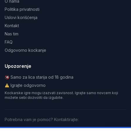
O nama
Politika privatnosti
Uslovi korišćenja
Kontakt
Nas tim
FAQ
Odgovorno kockanje
Upozorenje
Samo za lica starija od 18 godina
Igrajte odgovorno
Kockarske igre mogu izazvati zavisnost. Igrajte samo novcem koji
možete sebi dozvoliti da izgubite.
Potrebna vam je pomoć? Kontaktirajte:
GamCare
BeGambleAware
Gamblers Anonymous