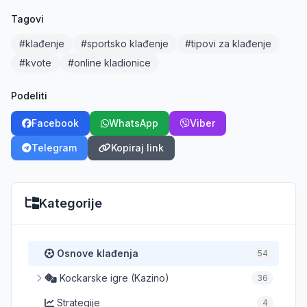
Tagovi
#klađenje
#sportsko klađenje
#tipovi za klađenje
#kvote
#online kladionice
Podeliti
Facebook
WhatsApp
Viber
Telegram
Kopiraj link
Kategorije
Osnove klađenja
54
Kockarske igre (Kazino)
36
Strategije
4