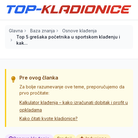
Glavna
Baza znanja
Osnove klađenja
Top 5 grešaka početnika u sportskom klađenju i
kak...
Pre ovog članka
Za bolje razumevanje ove teme, preporučujemo da
prvo pročitate:
Kalkulator klađenja – kako izračunati dobitak i profit u
opkladama
Kako čitati kvote kladionice?