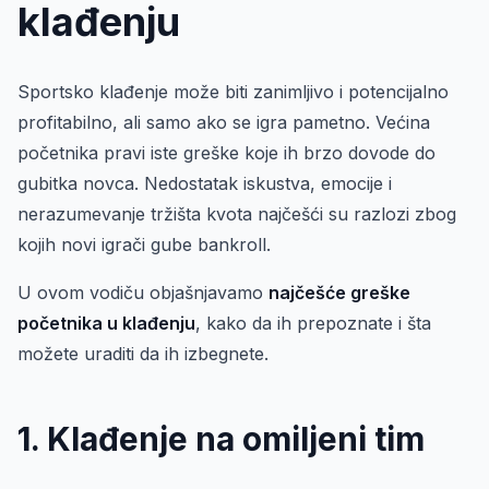
klađenju
Sportsko klađenje može biti zanimljivo i potencijalno
profitabilno, ali samo ako se igra pametno. Većina
početnika pravi iste greške koje ih brzo dovode do
gubitka novca. Nedostatak iskustva, emocije i
nerazumevanje tržišta kvota najčešći su razlozi zbog
kojih novi igrači gube bankroll.
U ovom vodiču objašnjavamo
najčešće greške
početnika u klađenju
, kako da ih prepoznate i šta
možete uraditi da ih izbegnete.
1. Klađenje na omiljeni tim