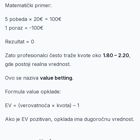
Matematički primer:
5 pobeda × 20€ = 100€
1 poraz = -100€
Rezultat = 0
Zato profesionalci često traže kvote oko
1.80 – 2.20
,
gde postoji realna vrednost.
Ovo se naziva
value betting
.
Formula value opklade:
EV = (verovatnoća × kvota) – 1
Ako je EV pozitivan, opklada ima dugoročnu vrednost.