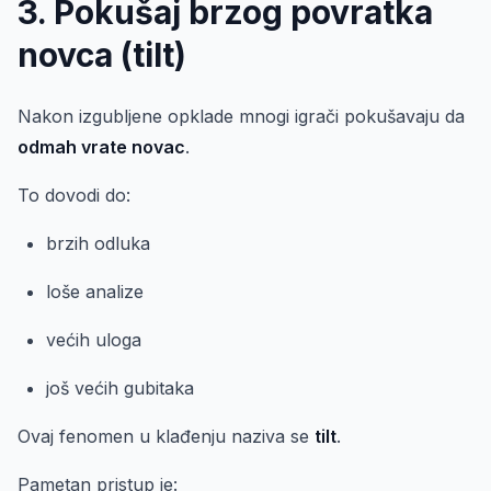
3. Pokušaj brzog povratka
novca (tilt)
Nakon izgubljene opklade mnogi igrači pokušavaju da
odmah vrate novac
.
To dovodi do:
brzih odluka
loše analize
većih uloga
još većih gubitaka
Ovaj fenomen u klađenju naziva se
tilt
.
Pametan pristup je: