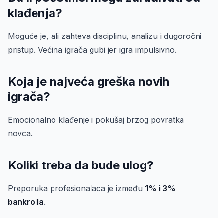
klađenja?
Moguće je, ali zahteva disciplinu, analizu i dugoročni
pristup. Većina igrača gubi jer igra impulsivno.
Koja je najveća greška novih
igrača?
Emocionalno klađenje i pokušaj brzog povratka
novca.
Koliki treba da bude ulog?
Preporuka profesionalaca je između
1% i 3%
bankrolla
.