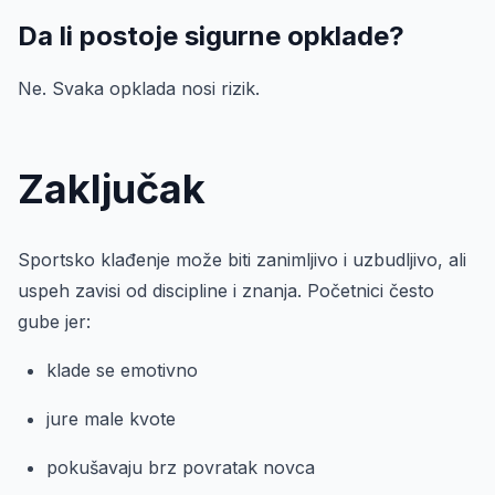
Da li postoje sigurne opklade?
Ne. Svaka opklada nosi rizik.
Zaključak
Sportsko klađenje može biti zanimljivo i uzbudljivo, ali
uspeh zavisi od discipline i znanja. Početnici često
gube jer:
klade se emotivno
jure male kvote
pokušavaju brz povratak novca