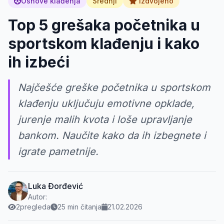
Osnove klađenja
Srednji
Izdvojeno
Top 5 grešaka početnika u
sportskom klađenju i kako
ih izbeći
Najčešće greške početnika u sportskom
klađenju uključuju emotivne opklade,
jurenje malih kvota i loše upravljanje
bankom. Naučite kako da ih izbegnete i
igrate pametnije.
Luka Đorđević
Autor:
2
pregleda
25 min čitanja
21.02.2026