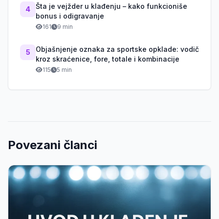
Šta je vejžder u klađenju – kako funkcioniše
4
bonus i odigravanje
161
9 min
Objašnjenje oznaka za sportske opklade: vodič
5
kroz skraćenice, fore, totale i kombinacije
115
5 min
Povezani članci