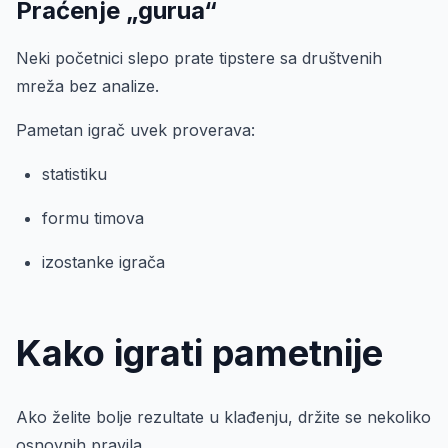
Praćenje „gurua“
Neki početnici slepo prate tipstere sa društvenih
mreža bez analize.
Pametan igrač uvek proverava:
statistiku
formu timova
izostanke igrača
Kako igrati pametnije
Ako želite bolje rezultate u klađenju, držite se nekoliko
osnovnih pravila.