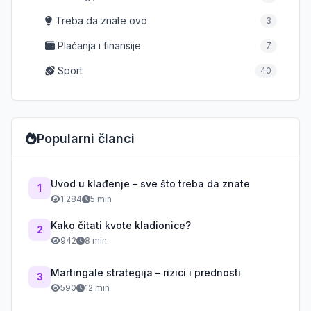
Treba da znate ovo
3
Plaćanja i finansije
7
Sport
40
Popularni članci
Uvod u klađenje – sve što treba da znate
1
1,284
5 min
Kako čitati kvote kladionice?
2
942
8 min
Martingale strategija – rizici i prednosti
3
590
12 min