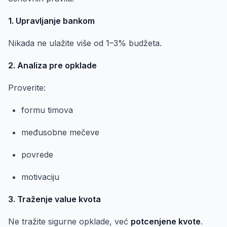
1. Upravljanje bankom
Nikada ne ulažite više od 1–3% budžeta.
2. Analiza pre opklade
Proverite:
formu timova
međusobne mečeve
povrede
motivaciju
3. Traženje value kvota
Ne tražite sigurne opklade, već
potcenjene kvote
.