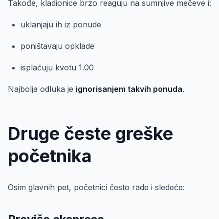
Takođe, kladionice brzo reaguju na sumnjive mečeve i:
uklanjaju ih iz ponude
poništavaju opklade
isplaćuju kvotu 1.00
Najbolja odluka je
ignorisanjem takvih ponuda
.
Druge česte greške
početnika
Osim glavnih pet, početnici često rade i sledeće: