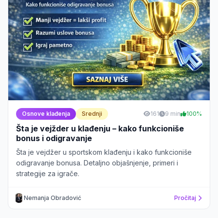
Osnove klađenja
Srednji
161
9 min
100%
Šta je vejžder u klađenju – kako funkcioniše
bonus i odigravanje
Šta je vejdžer u sportskom klađenju i kako funkcioniše
odigravanje bonusa. Detaljno objašnjenje, primeri i
strategije za igrače.
Nemanja Obradović
Pročitaj