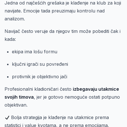
Jedna od najčešćih grešaka je klađenje na klub za koji
navijate. Emocije tada preuzimaju kontrolu nad
analizom.
Navijač često veruje da njegov tim može pobediti čak i
kada:
ekipa ima lošu formu
ključni igrači su povređeni
protivnik je objektivno jači
Profesionalni kladioničari često
izbegavaju utakmice
svojih timova
, jer je gotovo nemoguće ostati potpuno
objektivan.
Bolja strategija je klađenje na utakmice prema
statistici i value kvotama, a ne prema emocijama.