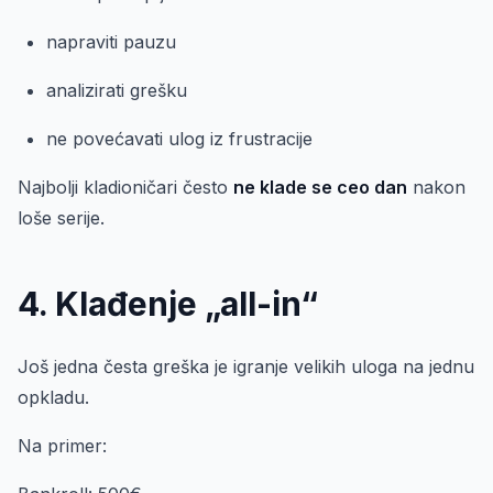
napraviti pauzu
analizirati grešku
ne povećavati ulog iz frustracije
Najbolji kladioničari često
ne klade se ceo dan
nakon
loše serije.
4. Klađenje „all-in“
Još jedna česta greška je igranje velikih uloga na jednu
opkladu.
Na primer: