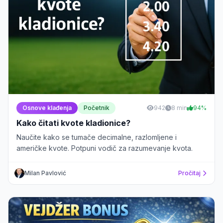
Osnove klađenja
Početnik
942
8 min
94%
Kako čitati kvote kladionice?
Naučite kako se tumače decimalne, razlomljene i
američke kvote. Potpuni vodič za razumevanje kvota.
Milan Pavlović
Pročitaj