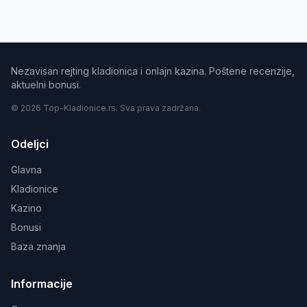
Nezavisan rejting kladionica i onlajn kazina. Poštene recenzije,
aktuelni bonusi.
© 2026 Top-Kladionice.rs. Sva prava zadržana.
Odeljci
Glavna
Kladionice
Kazino
Bonusi
Baza znanja
Informacije