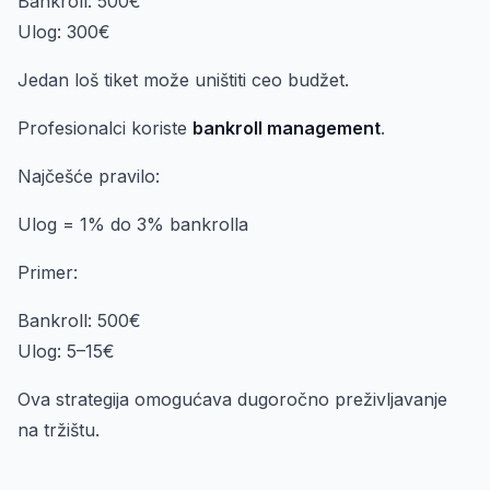
Bankroll: 500€
Ulog: 300€
Jedan loš tiket može uništiti ceo budžet.
Profesionalci koriste
bankroll management
.
Najčešće pravilo:
Ulog = 1% do 3% bankrolla
Primer:
Bankroll: 500€
Ulog: 5–15€
Ova strategija omogućava dugoročno preživljavanje
na tržištu.