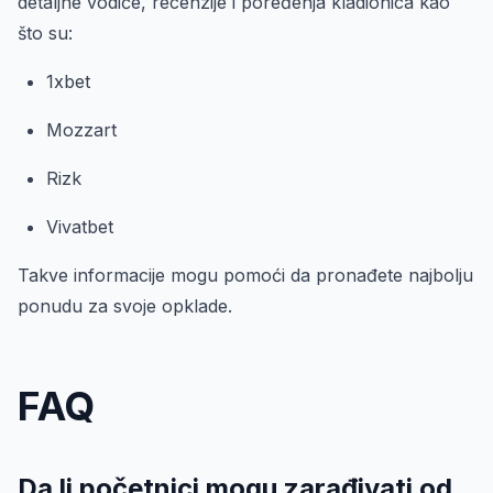
detaljne vodiče, recenzije i poređenja kladionica kao
što su:
1xbet
Mozzart
Rizk
Vivatbet
Takve informacije mogu pomoći da pronađete najbolju
ponudu za svoje opklade.
FAQ
Da li početnici mogu zarađivati od