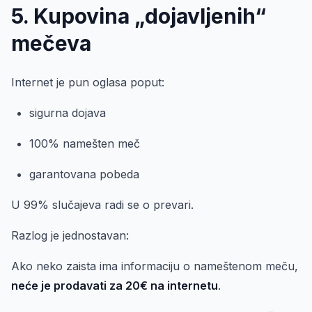
5. Kupovina „dojavljenih“
mečeva
Internet je pun oglasa poput:
sigurna dojava
100% namešten meč
garantovana pobeda
U 99% slučajeva radi se o prevari.
Razlog je jednostavan:
Ako neko zaista ima informaciju o nameštenom meču,
neće je prodavati za 20€ na internetu
.