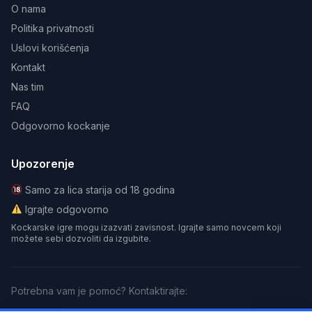
O nama
Politika privatnosti
Uslovi korišćenja
Kontakt
Nas tim
FAQ
Odgovorno kockanje
Upozorenje
Samo za lica starija od 18 godina
Igrajte odgovorno
Kockarske igre mogu izazvati zavisnost. Igrajte samo novcem koji
možete sebi dozvoliti da izgubite.
Potrebna vam je pomoć? Kontaktirajte: