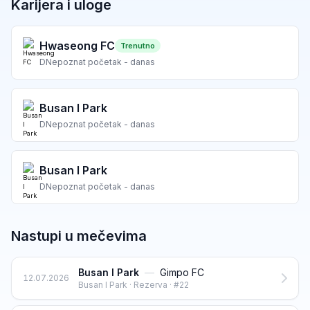
Karijera i uloge
Hwaseong FC
Trenutno
D
Nepoznat početak - danas
Busan I Park
D
Nepoznat početak - danas
Busan I Park
D
Nepoznat početak - danas
Nastupi u mečevima
Busan I Park
—
Gimpo FC
12.07.2026
Busan I Park · Rezerva · #22