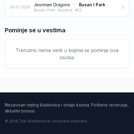
Jeonnam Dragons
—
Busan I Park
05.07.2026
Busan I Park · Rezerva · #22
Pominje se u vestima
Trenutno nema vesti u kojima se pominje ova
osoba.
Nezavisan rejting kladionica i onlajn kazina. Poštene recenzije,
aktuelni bonusi.
© 2026 Top-Kladionice.rs. Sva prava zadržana.