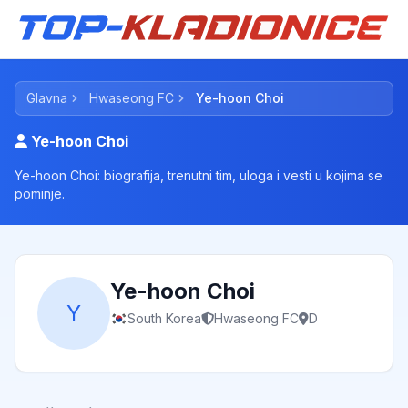
Glavna
Hwaseong FC
Ye-hoon Choi
Ye-hoon Choi
Ye-hoon Choi: biografija, trenutni tim, uloga i vesti u kojima se
pominje.
Ye-hoon Choi
Y
South Korea
Hwaseong FC
D