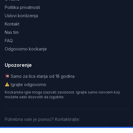
Politika privatnosti
Uslovi korišćenja
Kontakt
Nas tim
FAQ
Odgovorno kockanje
Upozorenje
Samo za lica starija od 18 godina
Igrajte odgovorno
Kockarske igre mogu izazvati zavisnost. Igrajte samo novcem koji
možete sebi dozvoliti da izgubite.
Potrebna vam je pomoć? Kontaktirajte:
GamCare
BeGambleAware
Gamblers Anonymous