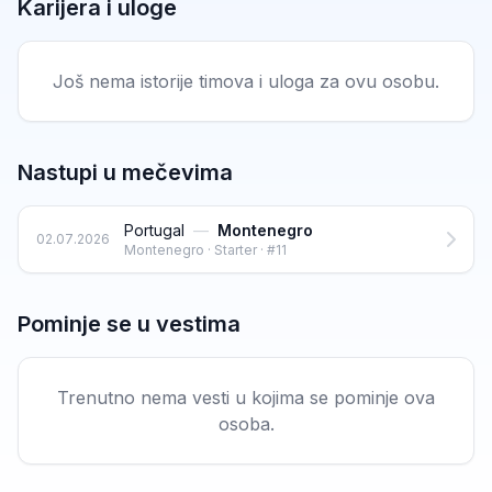
Karijera i uloge
Još nema istorije timova i uloga za ovu osobu.
Nastupi u mečevima
Portugal
—
Montenegro
02.07.2026
Montenegro · Starter · #11
Pominje se u vestima
Trenutno nema vesti u kojima se pominje ova
osoba.