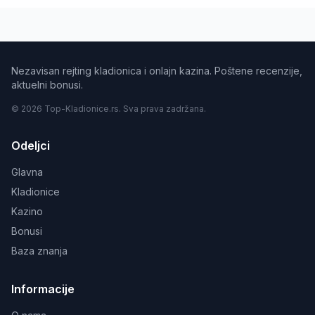
Nezavisan rejting kladionica i onlajn kazina. Poštene recenzije,
aktuelni bonusi.
© 2026 Top-Kladionice.rs. Sva prava zadržana.
Odeljci
Glavna
Kladionice
Kazino
Bonusi
Baza znanja
Informacije