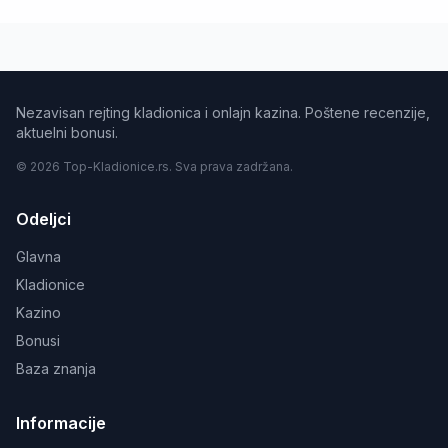
Nezavisan rejting kladionica i onlajn kazina. Poštene recenzije,
aktuelni bonusi.
© 2026 Top-Kladionice.rs. Sva prava zadržana.
Odeljci
Glavna
Kladionice
Kazino
Bonusi
Baza znanja
Informacije