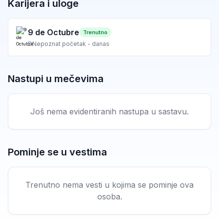
Karijera i uloge
9 de Octubre
Trenutno
D
Nepoznat početak - danas
Nastupi u mečevima
Još nema evidentiranih nastupa u sastavu.
Pominje se u vestima
Trenutno nema vesti u kojima se pominje ova
osoba.