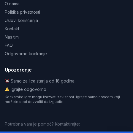
O nama
Politika privatnosti
Uslovi korišćenja
Kontakt
Nas tim
FAQ
Odgovorno kockanje
Upozorenje
Samo za lica starija od 18 godina
Igrajte odgovorno
Kockarske igre mogu izazvati zavisnost. Igrajte samo novcem koji
možete sebi dozvoliti da izgubite.
Potrebna vam je pomoć? Kontaktirajte: