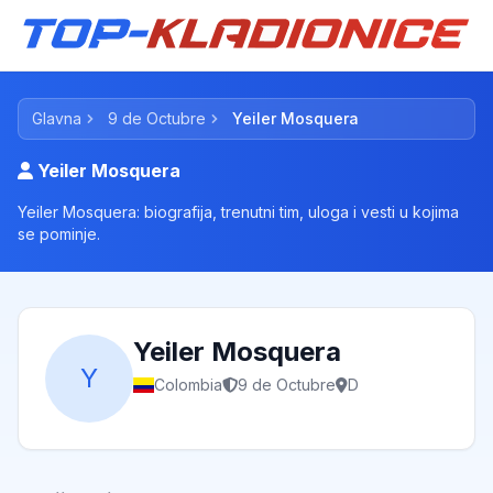
Glavna
9 de Octubre
Yeiler Mosquera
Yeiler Mosquera
Yeiler Mosquera: biografija, trenutni tim, uloga i vesti u kojima
se pominje.
Yeiler Mosquera
Y
Colombia
9 de Octubre
D