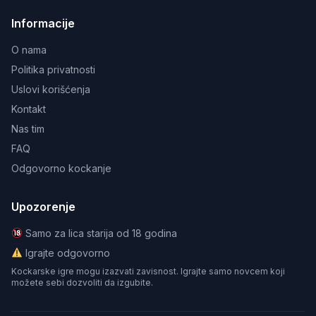
Informacije
O nama
Politika privatnosti
Uslovi korišćenja
Kontakt
Nas tim
FAQ
Odgovorno kockanje
Upozorenje
Samo za lica starija od 18 godina
Igrajte odgovorno
Kockarske igre mogu izazvati zavisnost. Igrajte samo novcem koji
možete sebi dozvoliti da izgubite.