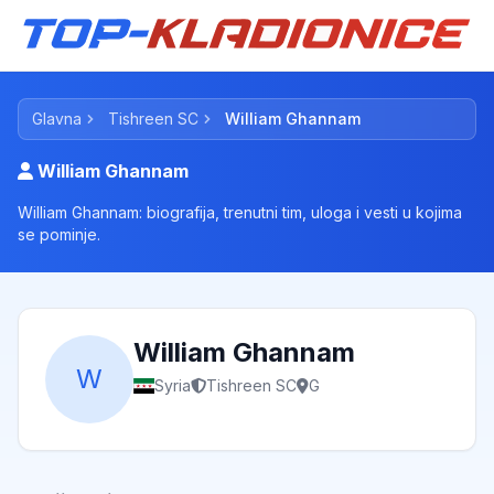
Glavna
Tishreen SC
William Ghannam
William Ghannam
William Ghannam: biografija, trenutni tim, uloga i vesti u kojima
se pominje.
William Ghannam
W
Syria
Tishreen SC
G