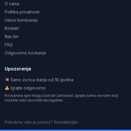
O nama
Politika privatnosti
Uslovi korišćenja
Kontakt
Nas tim
FAQ
Odgovorno kockanje
Upozorenje
Samo za lica starija od 18 godina
Igrajte odgovorno
Kockarske igre mogu izazvati zavisnost. Igrajte samo novcem koji
možete sebi dozvoliti da izgubite.
Potrebna vam je pomoć? Kontaktirajte: