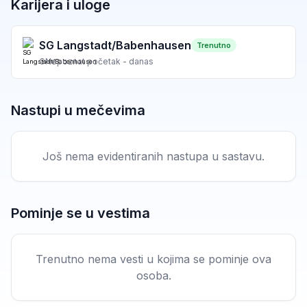
Karijera i uloge
SG Langstadt/Babenhausen
Trenutno
G
Nepoznat početak - danas
Nastupi u mečevima
Još nema evidentiranih nastupa u sastavu.
Pominje se u vestima
Trenutno nema vesti u kojima se pominje ova
osoba.