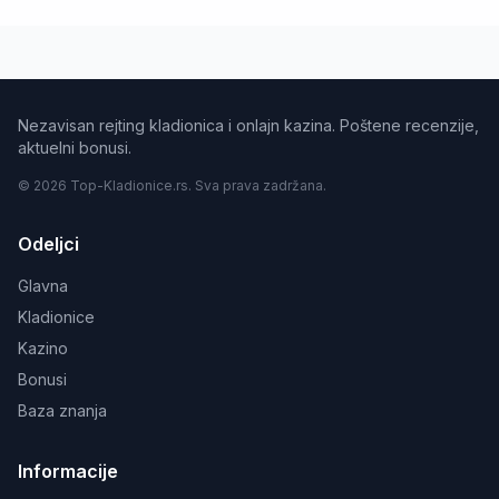
Nezavisan rejting kladionica i onlajn kazina. Poštene recenzije,
aktuelni bonusi.
© 2026 Top-Kladionice.rs. Sva prava zadržana.
Odeljci
Glavna
Kladionice
Kazino
Bonusi
Baza znanja
Informacije