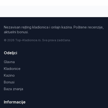
Nezavisan rejting kladionica i onlajn kazina. Poštene recenzije,
aktuelni bonusi.
© 2026 Top-Kladionice.rs. Sva prava zadržana.
Odeljci
Glavna
Kladionice
Kazino
Bonusi
Baza znanja
Informacije