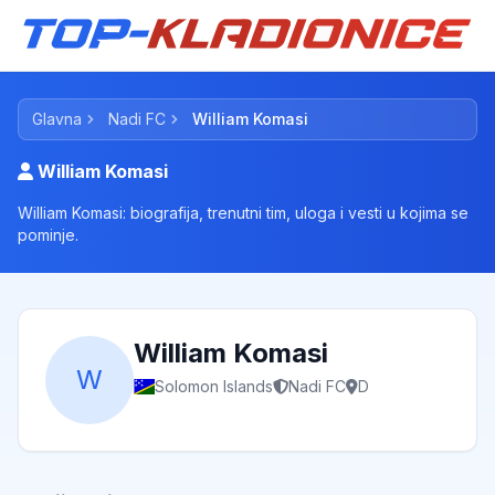
Glavna
Nadi FC
William Komasi
William Komasi
William Komasi: biografija, trenutni tim, uloga i vesti u kojima se
pominje.
William Komasi
W
Solomon Islands
Nadi FC
D