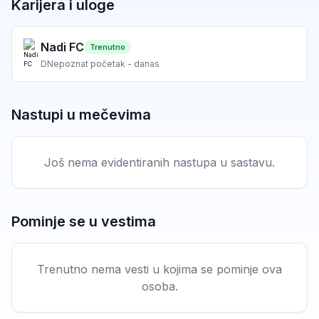
Karijera i uloge
Nadi FC
Trenutno
D
Nepoznat početak - danas
Nastupi u mečevima
Još nema evidentiranih nastupa u sastavu.
Pominje se u vestima
Trenutno nema vesti u kojima se pominje ova
osoba.