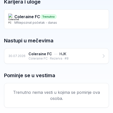
Karijera i uloge
Coleraine FC
Trenutno
M
Nepoznat početak - danas
Nastupi u mečevima
Coleraine FC
—
HJK
30.07.2026
Coleraine FC · Rezerva · #8
Pominje se u vestima
Trenutno nema vesti u kojima se pominje ova
osoba.