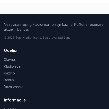
Nezavisan rejting kladionica i onlajn kazina. Poštene recenzije,
aktuelni bonusi.
© 2026 Top-Kladionice.rs. Sva prava zadržana.
Odeljci
Glavna
Kladionice
Kazino
Bonusi
Baza znanja
Informacije