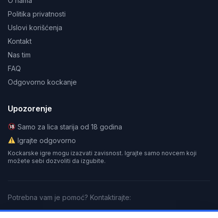
O nama
Politika privatnosti
Uslovi korišćenja
Kontakt
Nas tim
FAQ
Odgovorno kockanje
Upozorenje
Samo za lica starija od 18 godina
Igrajte odgovorno
Kockarske igre mogu izazvati zavisnost. Igrajte samo novcem koji
možete sebi dozvoliti da izgubite.
Potrebna vam je pomoć? Kontaktirajte:
GamCare
BeGambleAware
Gamblers Anonymous