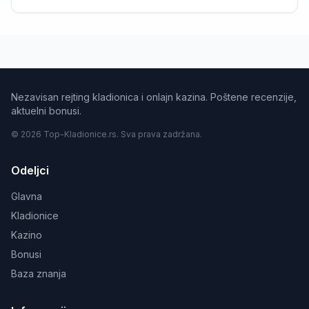
Nezavisan rejting kladionica i onlajn kazina. Poštene recenzije,
aktuelni bonusi.
© 2026 Top-Kladionice.rs. Sva prava zadržana.
Odeljci
Glavna
Kladionice
Kazino
Bonusi
Baza znanja