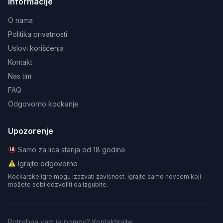
Informacije
O nama
Politika privatnosti
Uslovi korišćenja
Kontakt
Nas tim
FAQ
Odgovorno kockanje
Upozorenje
Samo za lica starija od 18 godina
Igrajte odgovorno
Kockarske igre mogu izazvati zavisnost. Igrajte samo novcem koji
možete sebi dozvoliti da izgubite.
Potrebna vam je pomoć? Kontaktirajte: