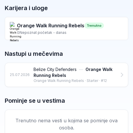
Karijera i uloge
Orange Walk Running Rebels
Trenutno
G
Nepoznat početak - danas
Nastupi u mečevima
Belize City Defenders
—
Orange Walk
25.07.2026
Running Rebels
Orange Walk Running Rebels · Starter · #12
Pominje se u vestima
Trenutno nema vesti u kojima se pominje ova
osoba.