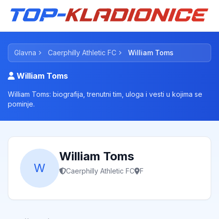
Glavna
Caerphilly Athletic FC
William Toms
William Toms
William Toms: biografija, trenutni tim, uloga i vesti u kojima se
pominje.
William Toms
W
Caerphilly Athletic FC
F