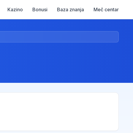
Kazino
Bonusi
Baza znanja
Meč centar