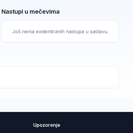
Nastupi u mečevima
Još nema evidentiranih nastupa u sastavu.
Upozorenje