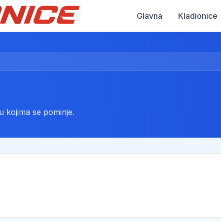
Glavna
Kladionice
i u kojima se pominje.