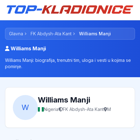
Glavna
FK Abdysh-Ata Kant
Williams Manji
Williams Manji
Williams Manji: biografija, trenutni tim, uloga i vesti u kojima se
pominje.
Williams Manji
W
Nigeria
FK Abdysh-Ata Kant
M