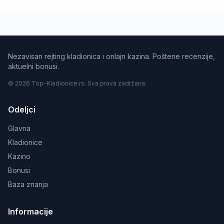
Nezavisan rejting kladionica i onlajn kazina. Poštene recenzije,
aktuelni bonusi.
© 2026 Top-Kladionice.rs. Sva prava zadržana.
Odeljci
Glavna
Kladionice
Kazino
Bonusi
Baza znanja
Informacije