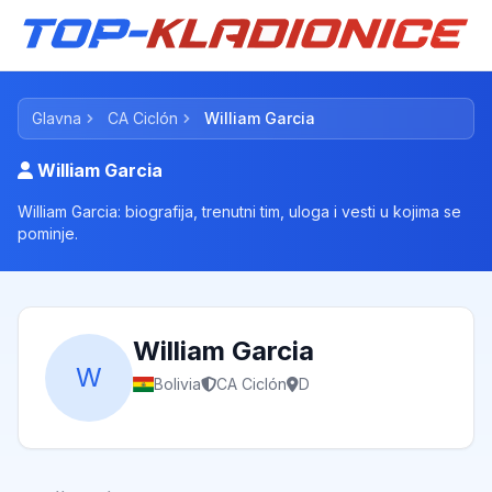
Glavna
CA Ciclón
William Garcia
William Garcia
William Garcia: biografija, trenutni tim, uloga i vesti u kojima se
pominje.
William Garcia
W
Bolivia
CA Ciclón
D