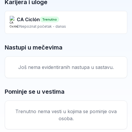
Karijera i uloge
CA Ciclón
Trenutno
D
Nepoznat početak - danas
Nastupi u mečevima
Još nema evidentiranih nastupa u sastavu.
Pominje se u vestima
Trenutno nema vesti u kojima se pominje ova
osoba.