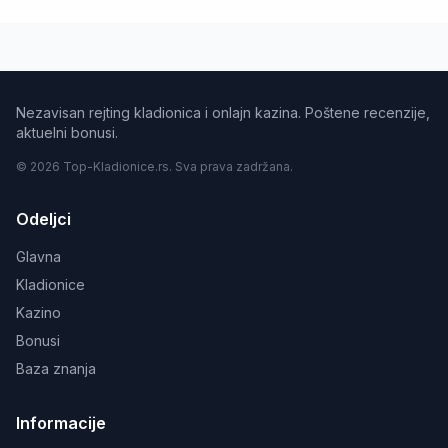
Nezavisan rejting kladionica i onlajn kazina. Poštene recenzije,
aktuelni bonusi.
© 2026 Top-Kladionice.rs. Sva prava zadržana.
Odeljci
Glavna
Kladionice
Kazino
Bonusi
Baza znanja
Informacije