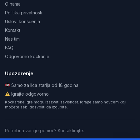
O nama
Politika privatnosti
Uslovi korišćenja
Kontakt
Nas tim
FAQ
Odgovorno kockanje
Upozorenje
Samo za lica starija od 18 godina
Igrajte odgovorno
Kockarske igre mogu izazvati zavisnost. Igrajte samo novcem koji
možete sebi dozvoliti da izgubite.
Potrebna vam je pomoć? Kontaktirajte: