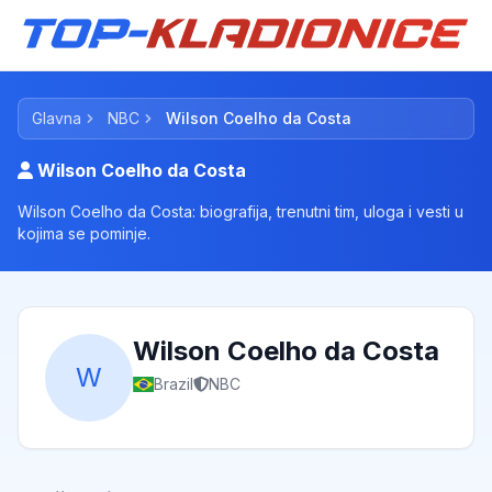
Glavna
NBC
Wilson Coelho da Costa
Wilson Coelho da Costa
Wilson Coelho da Costa: biografija, trenutni tim, uloga i vesti u
kojima se pominje.
Wilson Coelho da Costa
W
Brazil
NBC