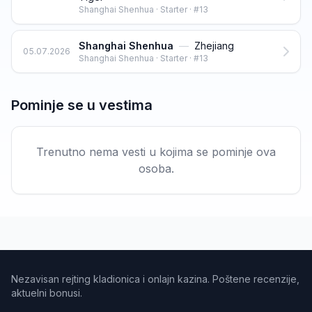
Shanghai Shenhua · Starter · #13
Shanghai Shenhua
—
Zhejiang
05.07.2026
Shanghai Shenhua · Starter · #13
Pominje se u vestima
Trenutno nema vesti u kojima se pominje ova
osoba.
Nezavisan rejting kladionica i onlajn kazina. Poštene recenzije,
aktuelni bonusi.