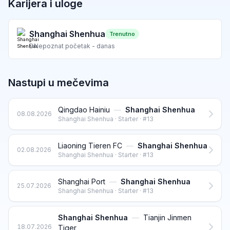
Karijera i uloge
Shanghai Shenhua
Trenutno
D
Nepoznat početak - danas
Nastupi u mečevima
Qingdao Hainiu
—
Shanghai Shenhua
08.08.2026
Shanghai Shenhua · Starter · #13
Liaoning Tieren FC
—
Shanghai Shenhua
02.08.2026
Shanghai Shenhua · Starter · #13
Shanghai Port
—
Shanghai Shenhua
25.07.2026
Shanghai Shenhua · Starter · #13
Shanghai Shenhua
—
Tianjin Jinmen
18.07.2026
Tiger