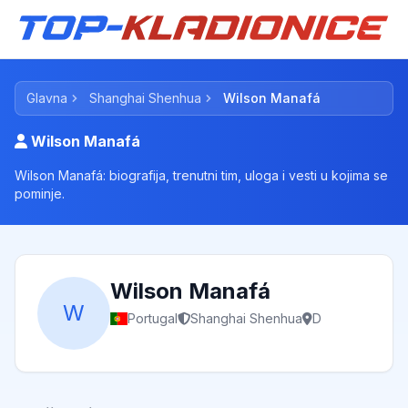
Glavna
Shanghai Shenhua
Wilson Manafá
Wilson Manafá
Wilson Manafá: biografija, trenutni tim, uloga i vesti u kojima se
pominje.
Wilson Manafá
W
Portugal
Shanghai Shenhua
D