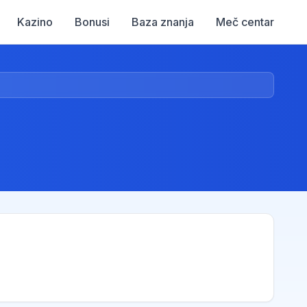
Kazino
Bonusi
Baza znanja
Meč centar