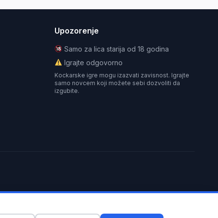
Upozorenje
Samo za lica starija od 18 godina
Igrajte odgovorno
Kockarske igre mogu izazvati zavisnost. Igrajte
samo novcem koji možete sebi dozvoliti da
izgubite.
h troškova za vas. Ovo nam pomaže da održavamo sajt i pružamo