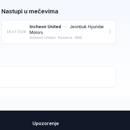
Nastupi u mečevima
Incheon United
—
Jeonbuk Hyundai
18.07.2026
Motors
Incheon United · Rezerva · #88
Upozorenje