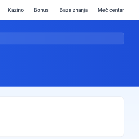
Kazino
Bonusi
Baza znanja
Meč centar