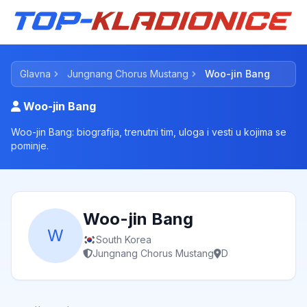
Glavna
Jungnang Chorus Mustang
Woo-jin Bang
Woo-jin Bang
Woo-jin Bang: biografija, trenutni tim, uloga i vesti u kojima se
pominje.
Woo-jin Bang
W
South Korea
Jungnang Chorus Mustang
D