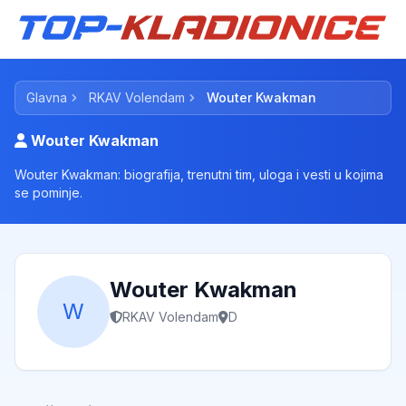
Glavna
RKAV Volendam
Wouter Kwakman
Wouter Kwakman
Wouter Kwakman: biografija, trenutni tim, uloga i vesti u kojima
se pominje.
Wouter Kwakman
W
RKAV Volendam
D