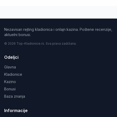
Nezavisan rejting kladionica i onlajn kazina. Poštene recenzije,
aktuelni bonusi.
© 2026 Top-Kladionice.rs. Sva prava zadržana.
Odeljci
Glavna
Kladionice
Kazino
Bonusi
Baza znanja
Informacije