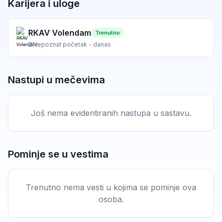
Karijera i uloge
RKAV Volendam
Trenutno
D
Nepoznat početak - danas
Nastupi u mečevima
Još nema evidentiranih nastupa u sastavu.
Pominje se u vestima
Trenutno nema vesti u kojima se pominje ova
osoba.