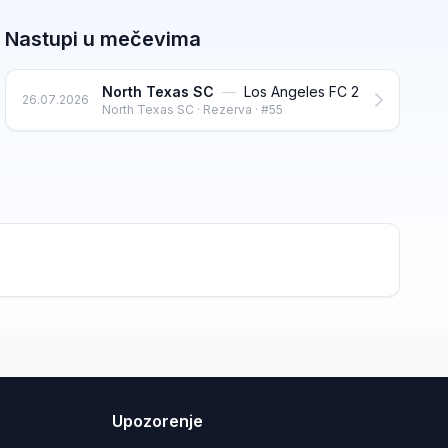
Nastupi u mečevima
North Texas SC
—
Los Angeles FC 2
26.07.2026
North Texas SC · Rezerva · #55
Upozorenje