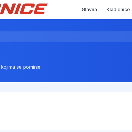
Glavna
Kladionice
u kojima se pominje.