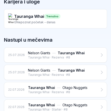
Karijera i uloge
Tauranga Whai
Trenutno
G
Nepoznat početak - danas
Nastupi u mečevima
Nelson Giants
—
Tauranga Whai
25.07.2026
Tauranga Whai · Rezerva · #8
Nelson Giants
—
Tauranga Whai
25.07.2026
Tauranga Whai · Rezerva · #8
Tauranga Whai
—
Otago Nuggets
22.07.2026
Tauranga Whai · Rezerva · #8
Tauranga Whai
—
Otago Nuggets
22.07.2026
Tauranga Whai · Starter · #8