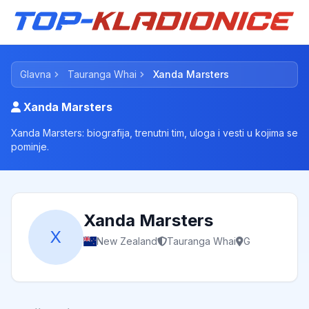
Glavna
Tauranga Whai
Xanda Marsters
Xanda Marsters
Xanda Marsters: biografija, trenutni tim, uloga i vesti u kojima se
pominje.
Xanda Marsters
X
New Zealand
Tauranga Whai
G