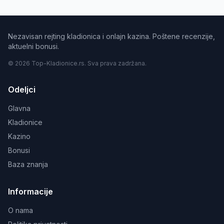
Nezavisan rejting kladionica i onlajn kazina. Poštene recenzije,
aktuelni bonusi.
© 2026 Top-Kladionice.rs. Sva prava zadržana.
Odeljci
Glavna
Kladionice
Kazino
Bonusi
Baza znanja
Informacije
O nama