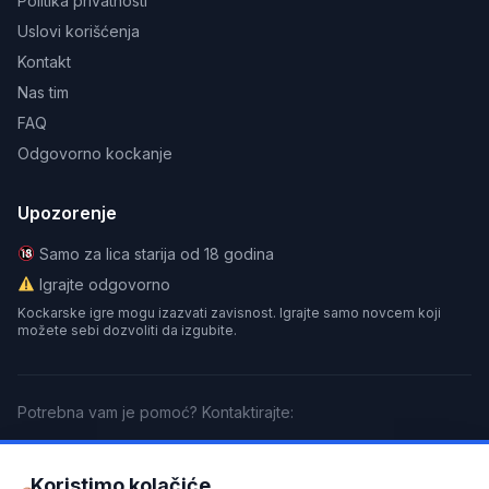
Politika privatnosti
Uslovi korišćenja
Kontakt
Nas tim
FAQ
Odgovorno kockanje
Upozorenje
Samo za lica starija od 18 godina
Igrajte odgovorno
Kockarske igre mogu izazvati zavisnost. Igrajte samo novcem koji
možete sebi dozvoliti da izgubite.
Potrebna vam je pomoć? Kontaktirajte:
GamCare
BeGambleAware
Gamblers Anonymous
Koristimo kolačiće