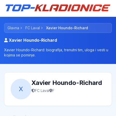
Glavna
FC Laval
Xavier Houndo-Richard
Xavier Houndo-Richard
Xavier Houndo-Richard: biografija, trenutni tim, uloga i vesti u
kojima se pominje.
Xavier Houndo-Richard
X
FC Laval
F