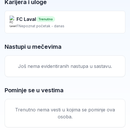
Karijera i uloge
FC Laval
Trenutno
F
Nepoznat početak - danas
Nastupi u mečevima
Još nema evidentiranih nastupa u sastavu.
Pominje se u vestima
Trenutno nema vesti u kojima se pominje ova
osoba.