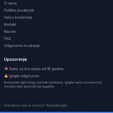
O nama
Politika privatnosti
Uslovi korišćenja
Kontakt
Nas tim
FAQ
Odgovorno kockanje
Upozorenje
Samo za lica starija od 18 godina
Igrajte odgovorno
Kockarske igre mogu izazvati zavisnost. Igrajte samo novcem koji
možete sebi dozvoliti da izgubite.
Potrebna vam je pomoć? Kontaktirajte: