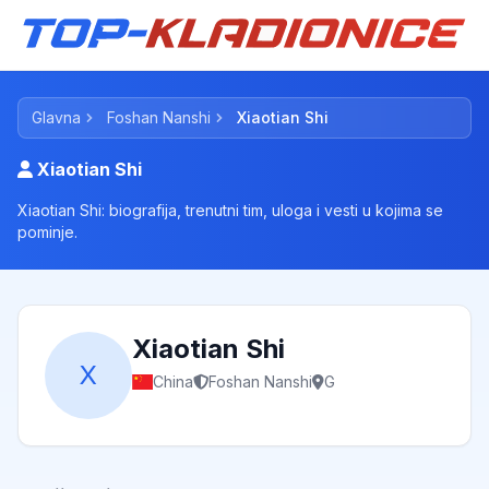
Glavna
Foshan Nanshi
Xiaotian Shi
Xiaotian Shi
Xiaotian Shi: biografija, trenutni tim, uloga i vesti u kojima se
pominje.
Xiaotian Shi
X
China
Foshan Nanshi
G