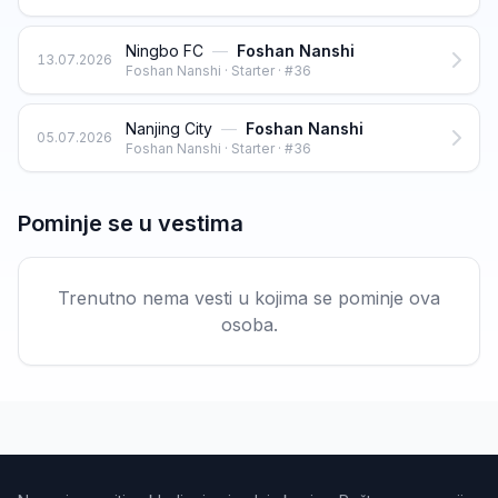
Ningbo FC
—
Foshan Nanshi
13.07.2026
Foshan Nanshi · Starter · #36
Nanjing City
—
Foshan Nanshi
05.07.2026
Foshan Nanshi · Starter · #36
Pominje se u vestima
Trenutno nema vesti u kojima se pominje ova
osoba.