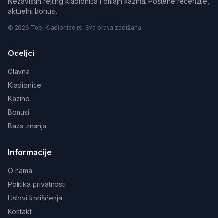
Nezavisan rejting kladionica i onlajn kazina. Poštene recenzije,
aktuelni bonusi.
© 2026 Top-Kladionice.rs. Sva prava zadržana.
Odeljci
Glavna
Kladionice
Kazino
Bonusi
Baza znanja
Informacije
O nama
Politika privatnosti
Uslovi korišćenja
Kontakt