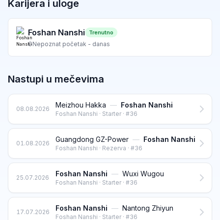
Karijera i uloge
Foshan Nanshi
Trenutno
G
Nepoznat početak - danas
Nastupi u mečevima
Meizhou Hakka
—
Foshan Nanshi
08.08.2026
Foshan Nanshi · Starter · #36
Guangdong GZ-Power
—
Foshan Nanshi
01.08.2026
Foshan Nanshi · Rezerva · #36
Foshan Nanshi
—
Wuxi Wugou
25.07.2026
Foshan Nanshi · Starter · #36
Foshan Nanshi
—
Nantong Zhiyun
17.07.2026
Foshan Nanshi · Starter · #36