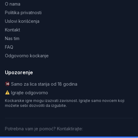
O nama
Politika privatnosti
Uslovi korišćenja
Kontakt
Nas tim
FAQ
Odgovorno kockanje
Upozorenje
Samo za lica starija od 18 godina
Igrajte odgovorno
Kockarske igre mogu izazvati zavisnost. Igrajte samo novcem koji
možete sebi dozvoliti da izgubite.
Potrebna vam je pomoć? Kontaktirajte: