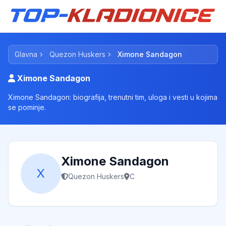
Glavna
Quezon Huskers
Ximone Sandagon
Ximone Sandagon
Ximone Sandagon: biografija, trenutni tim, uloga i vesti u kojima
se pominje.
Ximone Sandagon
X
Quezon Huskers
C