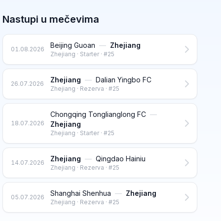
Nastupi u mečevima
Beijing Guoan
—
Zhejiang
01.08.2026
Zhejiang · Starter · #25
Zhejiang
—
Dalian Yingbo FC
26.07.2026
Zhejiang · Rezerva · #25
Chongqing Tonglianglong FC
—
18.07.2026
Zhejiang
Zhejiang · Starter · #25
Zhejiang
—
Qingdao Hainiu
14.07.2026
Zhejiang · Rezerva · #25
Shanghai Shenhua
—
Zhejiang
05.07.2026
Zhejiang · Rezerva · #25