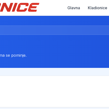
Glavna
Kladionice
jima se pominje.