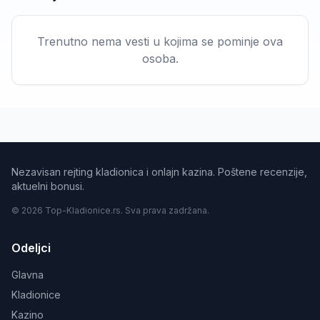
Trenutno nema vesti u kojima se pominje ova
osoba.
Nezavisan rejting kladionica i onlajn kazina. Poštene recenzije,
aktuelni bonusi.
© 2026 Top-Kladionice.rs. Sva prava zadržana.
Odeljci
Glavna
Kladionice
Kazino