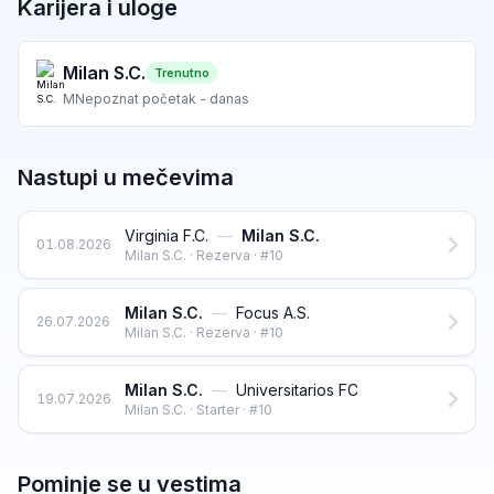
Karijera i uloge
Milan S.C.
Trenutno
M
Nepoznat početak - danas
Nastupi u mečevima
Virginia F.C.
—
Milan S.C.
01.08.2026
Milan S.C. · Rezerva · #10
Milan S.C.
—
Focus A.S.
26.07.2026
Milan S.C. · Rezerva · #10
Milan S.C.
—
Universitarios FC
19.07.2026
Milan S.C. · Starter · #10
Pominje se u vestima