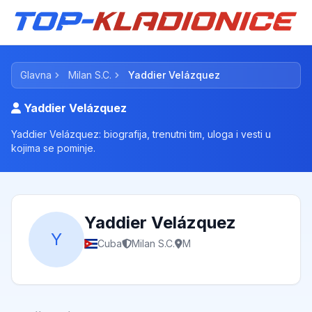
Glavna
Milan S.C.
Yaddier Velázquez
Yaddier Velázquez
Yaddier Velázquez: biografija, trenutni tim, uloga i vesti u
kojima se pominje.
Yaddier Velázquez
Y
Cuba
Milan S.C.
M