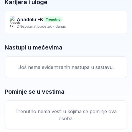
Karijera i uloge
Anadolu FK
Trenutno
D
Nepoznat početak - danas
Nastupi u mečevima
Još nema evidentiranih nastupa u sastavu.
Pominje se u vestima
Trenutno nema vesti u kojima se pominje ova
osoba.