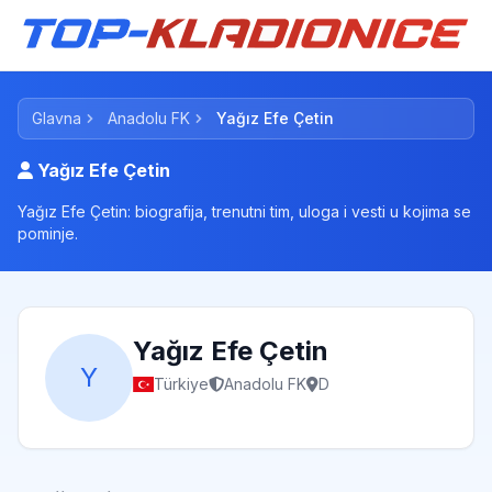
Glavna
Anadolu FK
Yağız Efe Çetin
Yağız Efe Çetin
Yağız Efe Çetin: biografija, trenutni tim, uloga i vesti u kojima se
pominje.
Yağız Efe Çetin
Y
Türkiye
Anadolu FK
D