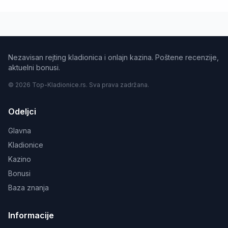
Nezavisan rejting kladionica i onlajn kazina. Poštene recenzije,
aktuelni bonusi.
© 2026 Top-Kladionice.rs. Sva prava zadržana.
Odeljci
Glavna
Kladionice
Kazino
Bonusi
Baza znanja
Informacije