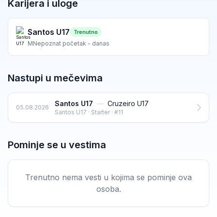
Karijera i uloge
Santos U17
Trenutno
M
Nepoznat početak - danas
Nastupi u mečevima
Santos U17
—
Cruzeiro U17
05.08.2026
Santos U17 · Starter · #11
Pominje se u vestima
Trenutno nema vesti u kojima se pominje ova
osoba.