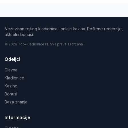
Nezavisan rejting kladionica i onlajn kazina. Poštene recenzije,
aktuelni bonusi.
© 2026 Top-Kladionice.rs. Sva prava zadržana.
Odeljci
Glavna
Kladionice
Kazino
Bonusi
Baza znanja
Informacije